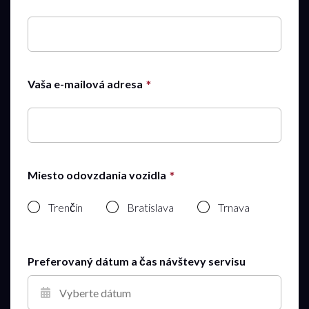
Vaša e-mailová adresa
8:00
Miesto odovzdania vozidla
8:15
Trenčín
Bratislava
Trnava
8:30
8:45
9:00
Preferovaný dátum a čas návštevy servisu
9:15
9:30