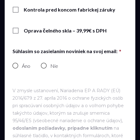
Kontrola pred koncom fabrickej záruky
Oprava čelného skla – 39,99€ s DPH
Súhlasím so zasielaním noviniek na svoj email:
Áno
Nie
V zmysle ustanovení, Nariadenia EP A RADY (EÚ)
2016/679 z 27. apríla 2016 o ochrane fyzických osôb
pri spracúvaní osobných údajov a o voľnom pohybe
takýchto údajov, ktorým sa zrušuje smernica
95/46/ES (všeobecné nariadenie o ochrane údajov),
odoslaním požiadavky, prípadne kliknutím
na
súhlasné tlačidlo, v kontaktných formulároch, ktoré