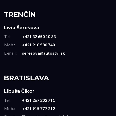
TRENČÍN
Lívia Šerešová
Tel.:
+421 32 650 10 33
Mob.:
+421 918 580 740
E-mail.:
seresova@autostyl.sk
BRATISLAVA
Libuša Čikor
Tel.:
+421 267 202 711
Mob.:
+421 915 777 212