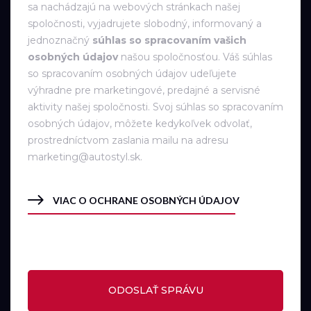
sa nachádzajú na webových stránkach našej
spoločnosti, vyjadrujete slobodný, informovaný a
jednoznačný
súhlas so spracovaním vašich
osobných údajov
našou spoločnosťou. Váš súhlas
so spracovaním osobných údajov udeľujete
výhradne pre marketingové, predajné a servisné
aktivity našej spoločnosti. Svoj súhlas so spracovaním
osobných údajov, môžete kedykoľvek odvolať,
prostredníctvom zaslania mailu na adresu
marketing@autostyl.sk.
VIAC O OCHRANE OSOBNÝCH ÚDAJOV