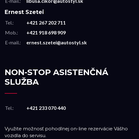
E-mail.:
libusa.cikor@autostyl.sk
Ernest Szetei
Tel.:
+421 267 202 711
Mob.:
+421 918 698 909
E-mail.:
ernest.szetei@autostyl.sk
NON-STOP ASISTENČNÁ
SLUŽBA
Tel.:
+421 233 070 440
Využite možnosť pohodlnej on-line rezervácie Vášho
vozidla do servisu.