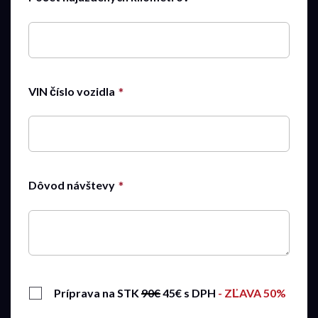
13:15
13:30
13:45
14:00
14:15
VIN číslo vozidla
14:30
14:45
15:00
15:15
Dôvod návštevy
15:30
15:45
16:00
Príprava na STK
90€
45€ s DPH
- ZĽAVA 50%