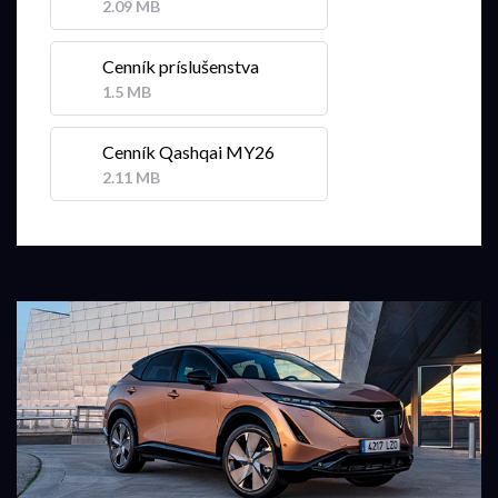
2.09 MB
Cenník príslušenstva
1.5 MB
Cenník Qashqai MY26
2.11 MB