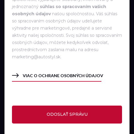
jednoznačný
súhlas so spracovaním vašich
osobných údajov
našou spoločnosťou. Váš súhlas
so spracovaním osobných údajov udeľujete
výhradne pre marketingové, predajné a servisné
aktivity našej spoločnosti. Svoj súhlas so spracovaním
osobných údajov, môžete kedykoľvek odvolať,
prostredníctvom zaslania mailu na adresu
marketing@autostyl.sk.
VIAC O OCHRANE OSOBNÝCH ÚDAJOV