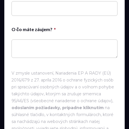
O čo máte záujem?
V zmysle ustanovení, Nariadenia EP A RADY (EÚ)
2016/679 z 27. apríla 2016 o ochrane fyzických osôb
pri spracúvaní osobných údajov a o voľnom pohybe
takýchto údajov, ktorým sa zrušuje smernica
95/46/ES (všeobecné nariadenie o ochrane údajov),
odoslaním požiadavky, prípadne kliknutím
na
súhlasné tlačidlo, v kontaktných formulároch, ktoré
sa nachádzajú na webových stránkach našej
spoločnosti, vyjadrujete slobodný, informovaný a