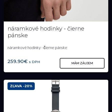
náramkové hodinky - čierne
pánske
náramkové hodinky - čierne pánske
259.90€
s DPH
MÁM ZÁUJEM
ZĽAVA -20%