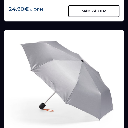
24.90€
s DPH
MÁM ZÁUJEM