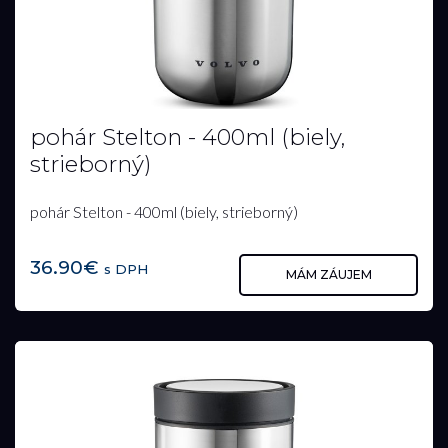
pohár Stelton - 400ml (biely,
strieborný)
pohár Stelton - 400ml (biely, strieborný)
36.90€
s DPH
MÁM ZÁUJEM