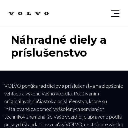
Náhradné diely a
príslušenstvo
VOLVO ponúka rad dielov a príslušenstva na zlepšenie
vzhľadu a výkonu Vášho vozidla. Používaním
originálnych súčiastok a príslušenstva, ktoré sú
inštalované za pomoci vyškolených servisných
technikov znamená, že Vaše vozidlo je upravené podľa
prísnych štandardov značky VOLVO, nestrácate záruku