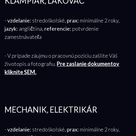
KLAMPIAR, LAKOVAČ
-
vzdelanie:
stredoškolské,
prax:
minimálne 2 roky,
jazyk:
angličtina,
referencie:
potvrdenie
zamestnávateľa
- V prípade záujmu o pracovnú pozíciu zašlite Váš
životopis a fotografiu.
Pre zaslanie dokumentov
kliknite SEM.
MECHANIK, ELEKTRIKÁR
-
vzdelanie:
stredoškolské,
prax:
minimálne 2 roky,