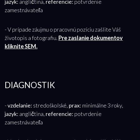
jazyk:
angličtina,
referencie:
potvrdenie
zamestnávateľa
- V prípade záujmu o pracovnú pozíciu zašlite Váš
životopis a fotografiu.
Pre zaslanie dokumentov
kliknite SEM.
DIAGNOSTIK
-
vzdelanie:
stredoškolské,
prax:
minimálne 3 roky,
jazyk:
angličtina,
referencie:
potvrdenie
zamestnávateľa