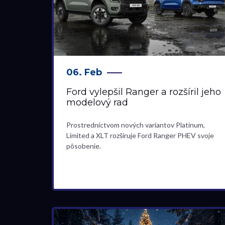
06. Feb
Ford vylepšil Ranger a rozšíril jeho
modelový rad
Prostredníctvom nových variantov Platinum,
Limited a XLT rozširuje Ford Ranger PHEV svoje
pôsobenie.