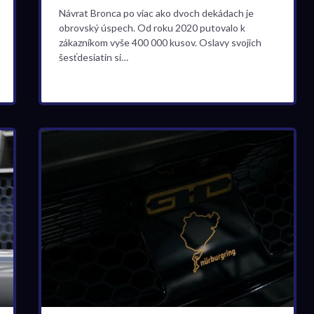
Návrat Bronca po viac ako dvoch dekádach je
obrovský úspech. Od roku 2020 putovalo k
zákazníkom vyše 400 000 kusov. Oslavy svojich
šesťdesiatin si…