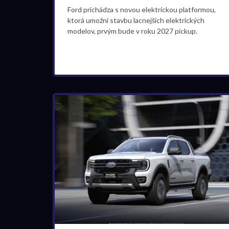
Ford prichádza s novou elektrickou platformou,
ktorá umožní stavbu lacnejších elektrických
modelov, prvým bude v roku 2027 pickup.