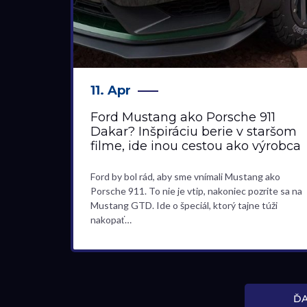
11. Apr
Ford Mustang ako Porsche 911
Dakar? Inšpiráciu berie v staršom
filme, ide inou cestou ako výrobca
Ford by bol rád, aby sme vnímali Mustang ako
Porsche 911. To nie je vtip, nakoniec pozrite sa na
Mustang GTD. Ide o špeciál, ktorý tajne túži
nakopať…
ĎA