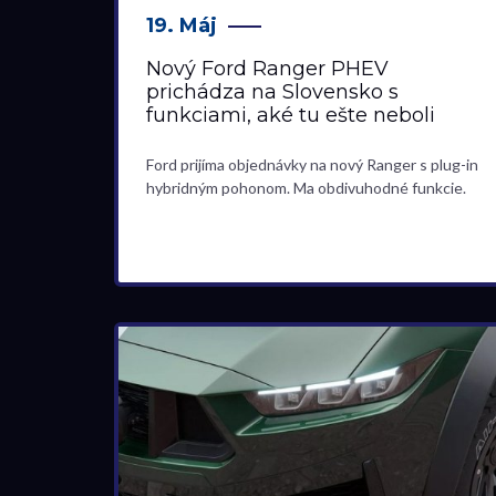
19. Máj
Nový Ford Ranger PHEV
prichádza na Slovensko s
funkciami, aké tu ešte neboli
Ford prijíma objednávky na nový Ranger s plug-in
hybridným pohonom. Ma obdivuhodné funkcie.