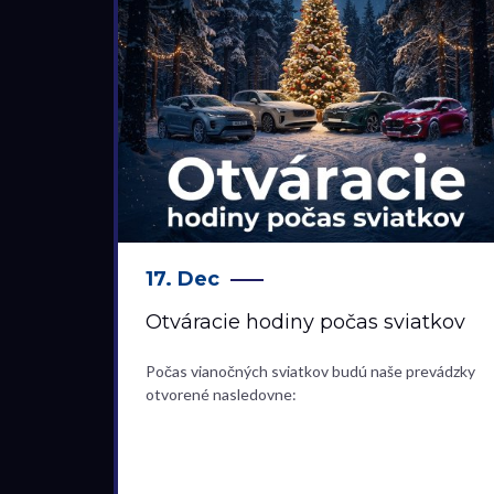
17. Dec
Otváracie hodiny počas sviatkov
Počas vianočných sviatkov budú naše prevádzky
otvorené nasledovne: