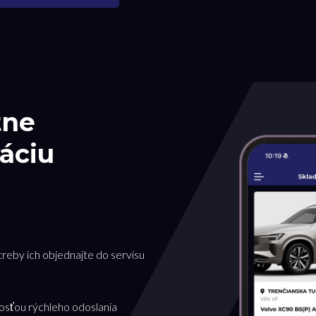
tne
áciu
treby ich objednajte do servisu
osťou rýchleho odoslania