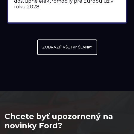
dostupné elektromobily pre Európu už v
roku 2028
ZOBRAZIŤ VŠETKY ČLÁNKY
Chcete byť upozornený na
novinky Ford?