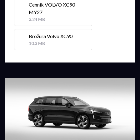
Cenník VOLVO XC90
MY27
3.24 MB
Brožúra Volvo XC90
10.3 MB