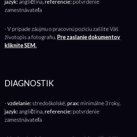
jazyk:
angličtina,
referencie:
potvrdenie
zamestnávateľa
- V prípade záujmu o pracovnú pozíciu zašlite Váš
životopis a fotografiu.
Pre zaslanie dokumentov
kliknite SEM.
DIAGNOSTIK
-
vzdelanie:
stredoškolské,
prax:
minimálne 3 roky,
jazyk:
angličtina,
referencie:
potvrdenie
zamestnávateľa