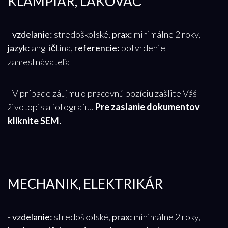
KLAMPIAR, LAKOVAČ
-
vzdelanie:
stredoškolské,
prax:
minimálne 2 roky,
jazyk:
angličtina,
referencie:
potvrdenie
zamestnávateľa
- V prípade záujmu o pracovnú pozíciu zašlite Váš
životopis a fotografiu.
Pre zaslanie dokumentov
kliknite SEM.
MECHANIK, ELEKTRIKÁR
-
vzdelanie:
stredoškolské,
prax:
minimálne 2 roky,