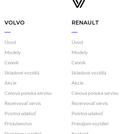
VOLVO
RENAULT
Úvod
Úvod
Modely
Modely
Cenník
Cenník
Skladové vozidlá
Skladové vozidlá
Akcie
Akcie
Cenová ponuka servisu
Cenová ponuka servisu
Rezervovať servis
Rezervovať servis
Poistná udalosť
Poistná udalosť
Príslušenstvo
Prenájom vozidiel
Prenájom vozidiel
Kontakt