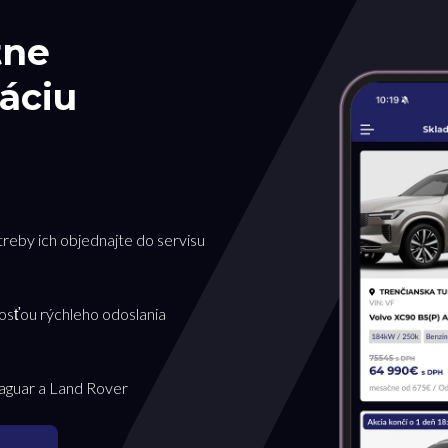
tne
áciu
treby ich objednajte do servisu
osťou rýchleho odoslania
Jaguar a Land Rover