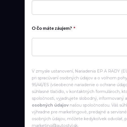
O čo máte záujem?
V zmysle ustanovení, Nariadenia EP A RADY (EÚ)
pri spracúvaní osobných údajov a o voľnom pohy
95/46/ES (všeobecné nariadenie o ochrane údajo
súhlasné tlačidlo, v kontaktných formulároch, k
spoločnosti, vyjadrujete slobodný, informovaný
osobných údajov
našou spoločnosťou. Váš súh
výhradne pre marketingové, predajné a servisné a
osobných údajov, môžete kedykoľvek odvolať, p
marketing@autostyl.sk.