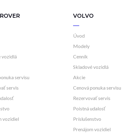
 ROVER
VOLVO
Úvod
Modely
 vozidlá
Cenník
Skladové vozidlá
onuka servisu
Akcie
ať servis
Cenová ponuka servisu
udalosť
Rezervovať servis
nstvo
Poistná udalosť
 vozidiel
Príslušenstvo
Prenájom vozidiel