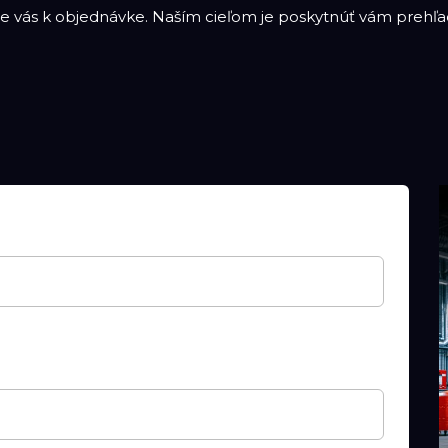
 vás k objednávke. Naším cieľom je poskytnúť vám prehľad