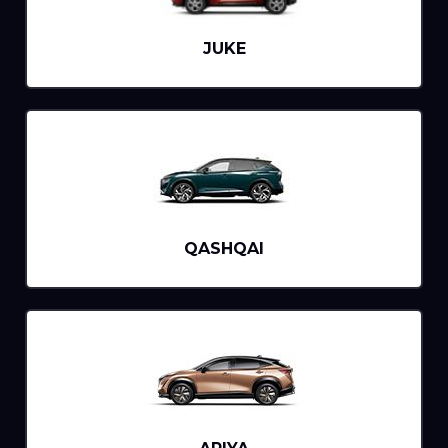
JUKE
QASHQAI