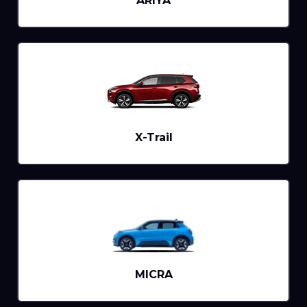
ARIYA
X-Trail
MICRA