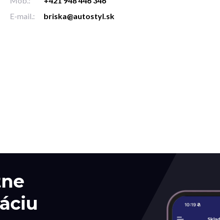
Mob.:
+421 948 446 346
E-mail.:
briska@autostyl.sk
tne
áciu