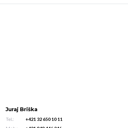
Juraj Briška
Tel.:
+421 32 650 10 11