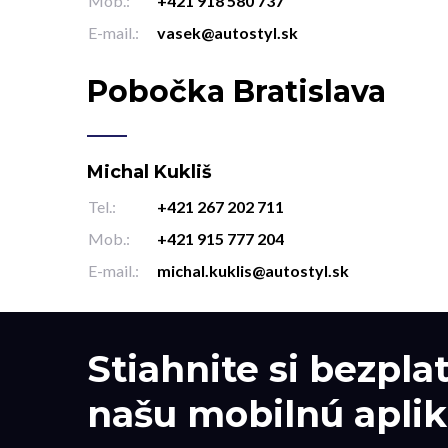
Mob.:
+421 918 580 737
E-mail.:
vasek@autostyl.sk
Pobočka Bratislava
Michal Kukliš
Tel.:
+421 267 202 711
Mob.:
+421 915 777 204
E-mail.:
michal.kuklis@autostyl.sk
Stiahnite si bezpla
našu mobilnú aplik