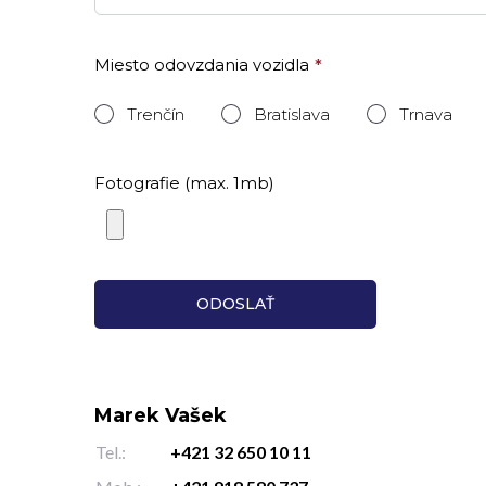
Miesto odovzdania vozidla
Trenčín
Bratislava
Trnava
Fotografie (max. 1mb)
Marek Vašek
Tel.:
+421 32 650 10 11