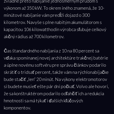
zvládne preto nabíjanie jednosmerným prúdom s
výkonom až 350 kW. To okrem iného znamená, že 10-
minútové nabíjanie vám predĺži dojazd o 300
kilometrov. Navyše s plne nabitým akumulátorom s
kapacitou 106 kilowatthodín výrobca sľubuje celkový
akčný rádius až 700 kilometrov.
Čas štandardného nabíjania z 10 na 80 percent sa
vďaka spomínanej novej architektúre trakčnej batérie
a úplne novému softvéru pre správu článkov podarilo
skrátiť o tridsať percent, takže vám na rýchlonabíjačke
bude stačiť „len“ 20 minút. Na výkony elektromotorov
si budete musieť ešte pár dní počkať, Volvo ale hovorí,
že sa konštruktérom podarilo odľahčiť ich a redukcia
hmotnosti sa má týkať i ďalších kľúčových
komponentov.