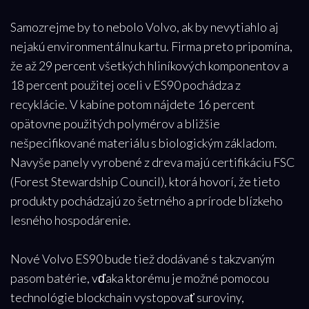
Samozrejme by to nebolo Volvo, ak by nevytiahlo aj
nejakú environmentálnu kartu. Firma preto pripomína,
že až 29 percent všetkých hliníkových komponentov a
18 percent použitej oceli v ES90 pochádza z
recyklácie. V kabíne potom nájdete 16 percent
opätovne použitých polymérov a bližšie
nešpecifikované materiálu s biologickým základom.
Navyše panely vyrobené z dreva majú certifikáciu FSC
(Forest Stewardship Council), ktorá hovorí, že tieto
produkty pochádzajú zo šetrného a prírode blízkeho
lesného hospodárenie.
Nové Volvo ES90 bude tiež dodávané s takzvaným
pasom batérie, vďaka ktorému je možné pomocou
technológie blockchain vystopovať suroviny,