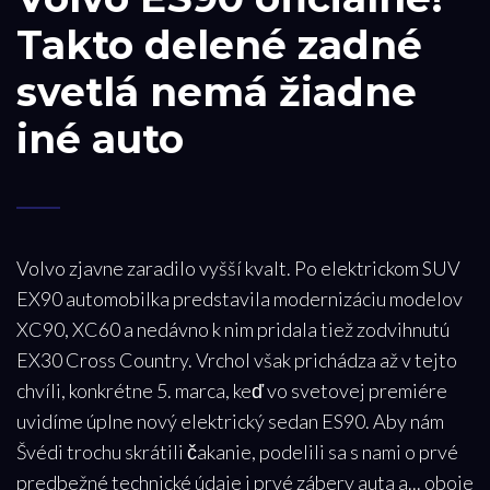
Takto delené zadné
svetlá nemá žiadne
iné auto
Volvo zjavne zaradilo vyšší kvalt. Po elektrickom SUV
EX90 automobilka predstavila modernizáciu modelov
XC90, XC60 a nedávno k nim pridala tiež zodvihnutú
EX30 Cross Country. Vrchol však prichádza až v tejto
chvíli, konkrétne 5. marca, keď vo svetovej premiére
uvidíme úplne nový elektrický sedan ES90. Aby nám
Švédi trochu skrátili čakanie, podelili sa s nami o prvé
predbežné technické údaje i prvé zábery auta a... oboje