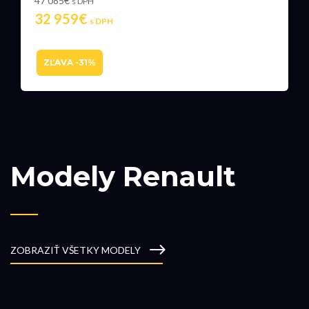
47 085€
s DPH
32 959€
s DPH
ZĽAVA -31%
Modely
Renault
ZOBRAZIŤ VŠETKY MODELY