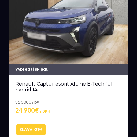
Výpredaj skladu
Renault Captur esprit Alpine E-Tech full
hybrid 14...
31 300€
s DPH
24 900€
s DPH
ZĽAVA -21%