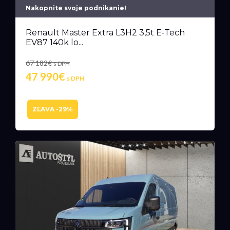
Nakopnite svoje podnikanie!
Renault Master Extra L3H2 3,5t E-Tech
EV87 140k lo...
67 182€
s DPH
47 990€
s DPH
ZĽAVA -29%