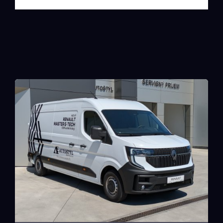
Aktuálne
akciové
vozidlá
ZOBRAZIŤ CELÚ PONUKU