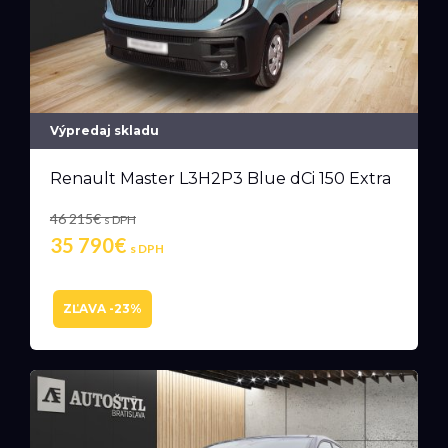
Výpredaj skladu
Renault Master L3H2P3 Blue dCi 150 Extra
46 215€
s DPH
35 790€
s DPH
ZĽAVA -23%