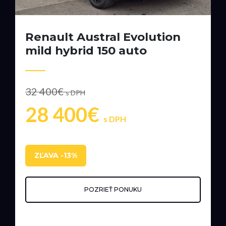
Renault Austral Evolution
mild hybrid 150 auto
32 400€
s DPH
28 400€
s DPH
ZĽAVA -13%
POZRIEŤ PONUKU