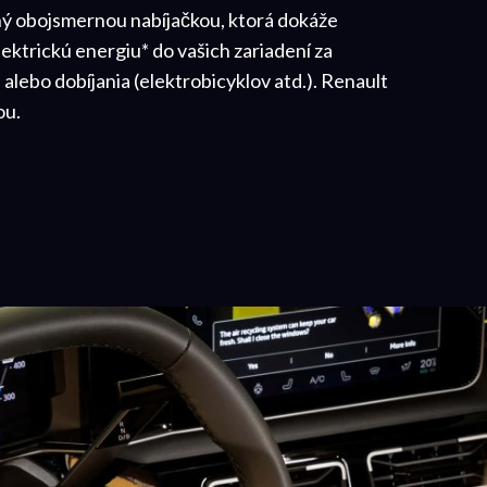
ný obojsmernou nabíjačkou, ktorá dokáže
lektrickú energiu* do vašich zariadení za
 alebo dobíjania (elektrobicyklov atd.). Renault
ou.