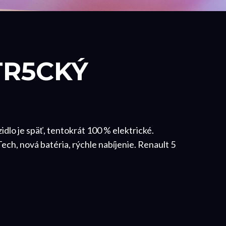
TR5CKÝ
idlo je späť, tentokrát 100 % elektrické.
ech, nová batéria, rýchle nabíjenie. Renault 5