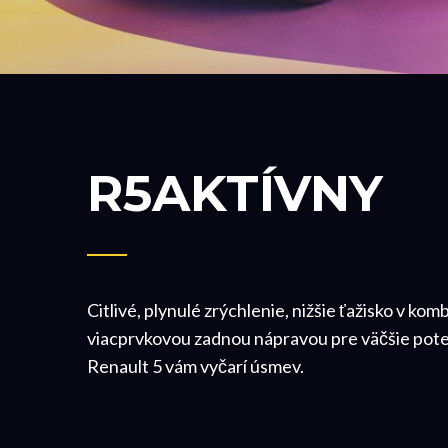
R5AKTÍVNY
Citlivé, plynulé zrýchlenie, nižšie ťažisko v komb
viacprvkovou zadnou nápravou pre väčšie poteš
Renault 5 vám vyčarí úsmev.