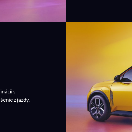
inácii s
enie z jazdy.