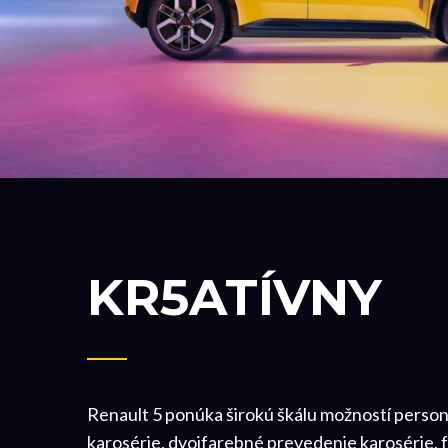
KR5ATÍVNY
Renault 5 ponúka širokú škálu možností persona
karosérie, dvojfarebné prevedenie karosérie, f