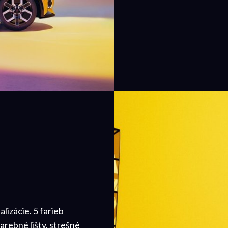
lizácie. 5 farieb
arebné lišty, strešné