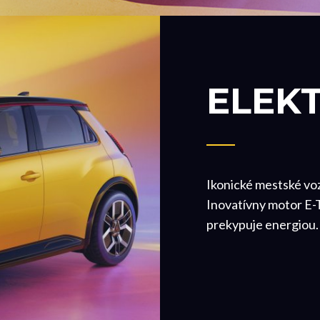
ELEK
Ikonické mestské voz
Inovatívny motor E-T
prekypuje energiou.