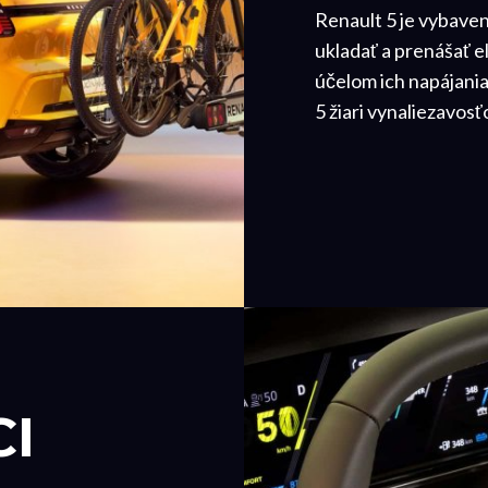
Renault 5 je vybave
ukladať a prenášať e
účelom ich napájania
5 žiari vynaliezavosť
I