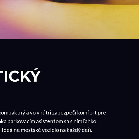
TICKÝ
 kompaktný a vo vnútri zabezpečí komfort pre
aka parkovacím asistentom sa s ním ľahko
 Ideálne mestské vozidlo na každý deň. ​