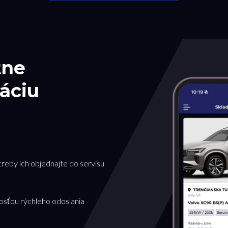
tne
áciu
treby ich objednajte do servisu
osťou rýchleho odoslania