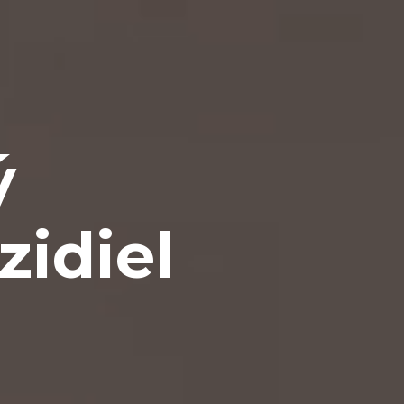
ý
zidiel