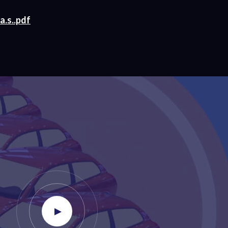
a.s..pdf