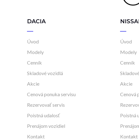
DACIA
NISSA
Úvod
Úvod
Modely
Modely
Cenník
Cenník
Skladové vozidlá
Skladové
Akcie
Akcie
Cenová ponuka servisu
Cenová p
Rezervovať servis
Rezervov
Poistná udalosť
Poistná 
Prenájom vozidiel
Prenájom
Kontakt
Kontakt