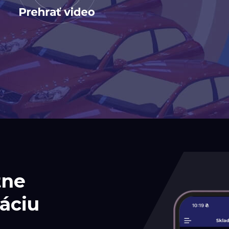
tne
áciu