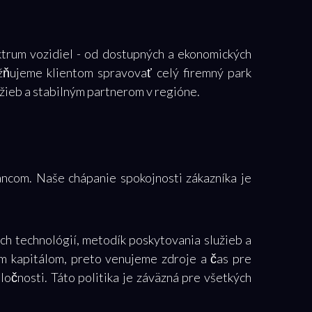
ktrum vozidiel - od dostupných a ekonomických
ožňujeme klientom spravovať celý firemný park
žieb a stabilným partnerom v regióne.
ancom. Naše chápanie spokojnosti zákazníka je
ch technológií, metodík poskytovania služieb a
ším kapitálom, preto venujeme zdroje a čas pre
očnosti. Táto politika je záväzná pre všetkých