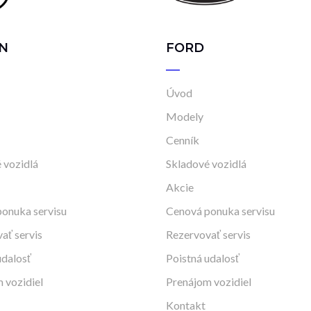
N
FORD
Úvod
Modely
Cenník
 vozidlá
Skladové vozidlá
Akcie
onuka servisu
Cenová ponuka servisu
ať servis
Rezervovať servis
udalosť
Poistná udalosť
 vozidiel
Prenájom vozidiel
Kontakt