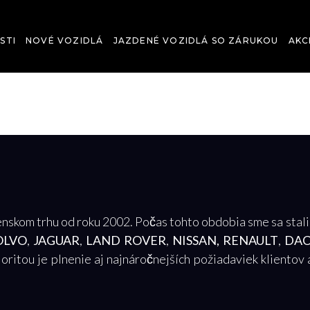
STI
NOVÉ VOZIDLÁ
JAZDENÉ VOZIDLÁ SO ZÁRUKOU
AKC
skom trhu od roku 2002. Počas tohto obdobia sme sa stal
OLVO
,
JAGUAR
,
LAND ROVER
,
NISSAN,
RENAULT
,
DAC
oritou je plnenie aj najnáročnejších požiadaviek klientov