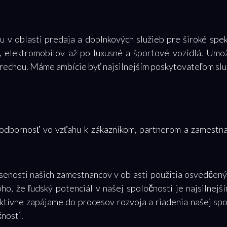
u v oblasti predaja a doplnkových služieb pre široké spe
v, elektromobilov až po luxusné a športové vozidlá. Um
trechou. Máme ambície byť najsilnejším poskytovateľom slu
a odbornosť vo vzťahu k zákazníkom, partnerom a zamestn
senosti našich zamestnancov v oblasti použitia osvedčený
ho, že ľudský potenciál v našej spoločnosti je najsilnej
tívne zapájame do procesov rozvoja a riadenia našej spol
nosti.