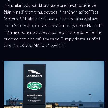
zákazníkmi závodu, ktorý bude predávať batériové
články na širšom trhu, povedal finančný riaditeľ Tata
Motors PB Balaji v rozhovore pre médiá na výstave
India Auto Expo, ktorá sa koná tento týždeň v Naí Dillí.
"Máme dobre pokryté výrobné plány pre batérie, ale
budeme potrebovať, aby sa do Európy dostala určitá
kapacita výroby článkov," vyhlásil.