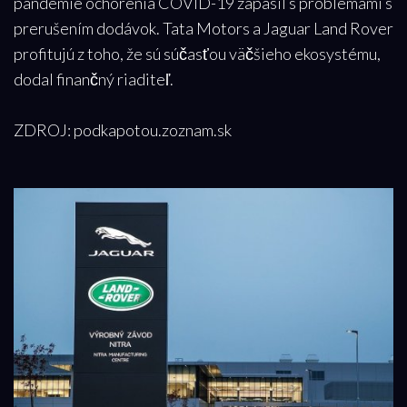
pandémie ochorenia COVID-19 zápasil s problémami s
prerušením dodávok. Tata Motors a Jaguar Land Rover
profitujú z toho, že sú súčasťou väčšieho ekosystému,
dodal finančný riaditeľ.
ZDROJ: podkapotou.zoznam.sk