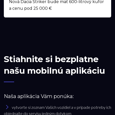
Nová Dacia Striker bude mať 600-litrový kufor
a cenu pod 25 000 €
Stiahnite si bezplatne
našu mobilnú aplikáciu
Naša aplikácia Vám ponúka:
vytvorte si zoznam Vašich vozidiel a v prípade potreby ich
objednajte do servisu jedným dotykom