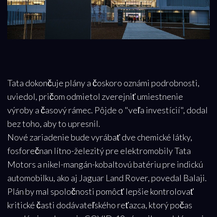
Tata dokončuje plány a čoskoro oznámi podrobnosti,
uviedol, pričom odmietol zverejniť umiestnenie
výroby a časový rámec. Pôjde o "veľa investícií", dodal
bez toho, aby to upresnil.
Nové zariadenie bude vyrábať dve chemické látky,
fosforečnan lítno-železitý pre elektromobily Tata
Motors a nikel-mangán-kobaltovú batériu pre indickú
automobilku, ako aj Jaguar Land Rover, povedal Balaji.
Plán by mal spoločnosti pomôcť lepšie kontrolovať
kritické časti dodávateľského reťazca, ktorý počas