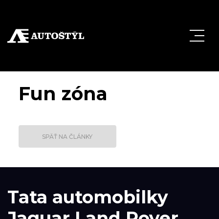
Fun zóna
SPÄŤ NA ČLÁNKY
Tata automobilky
Jaguar Land Rover