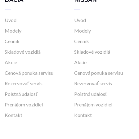
DACIA
NISSAN
Úvod
Úvod
Modely
Modely
Cenník
Cenník
Skladové vozidlá
Skladové vozidlá
Akcie
Akcie
Cenová ponuka servisu
Cenová ponuka servisu
Rezervovať servis
Rezervovať servis
Poistná udalosť
Poistná udalosť
Prenájom vozidiel
Prenájom vozidiel
Kontakt
Kontakt