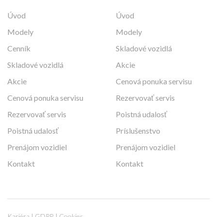
Úvod
Úvod
Modely
Modely
Cenník
Skladové vozidlá
Skladové vozidlá
Akcie
Akcie
Cenová ponuka servisu
Cenová ponuka servisu
Rezervovať servis
Rezervovať servis
Poistná udalosť
Poistná udalosť
Príslušenstvo
Prenájom vozidiel
Prenájom vozidiel
Kontakt
Kontakt
Kariéra
|
GDPR
|
Cookies