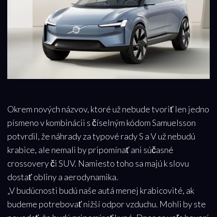
Okrem nových názvov, ktoré už nebude tvoriť len jedno
písmeno v kombinácii s číselným kódom Samuelsson
potvrdil, že náhrady za typové rady S a V už nebudú
krabice, ale nemali by pripomínať ani súčasné
crossovery či SUV. Namiesto toho sa majú k slovu
dostať obliny a aerodynamika.
„V budúcnosti budú naše autá menej krabicovité, ak
budeme potrebovať nižší odpor vzduchu. Mohli by ste