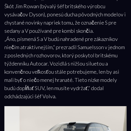
Škót Jim Rowan (bývalý šéf britského výrobcu
vysávačov Dyson), ponesú ducha pôvodných modelov i
chystané novinky napriek tomu, že označenie S pre
sedany a V používané pre kombi skončia.
„Áno, písmená S a V budú nahradené pre zákazníkov
niečím atraktívnejším,“ prezradil Samuelsson v jednom
z posledných rozhovorov, ktorý poskytol britskému
týždenníku Autocar. Vozidlá s nižšou siluetou a
konvenčnou veľkosťou stále potrebujeme, len by asi
mali byť o niečo menej hranaté. Tieto nízke modely
budú dopĺňať SUV, len musíte vydržať,“ dodal
odchádzajúci šéf Volva.