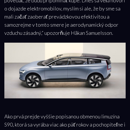
povedať, že budú pripomínať kupé. Dnes sa veľa hovorí
o dojazde elektromobilov, myslím si ale, že by sme sa
mali začať zaoberať prevádzkovou efektivitou a
samozrejme v tomto smere je aerodynamický odpor
vzduchu zásadný,“ upozorňuje Håkan Samuelsson.
Ako prvá prejde vyššie popísanou obmenou limuzína
S90, ktorá sa vyrába viac ako päť rokov a pochopiteľne i