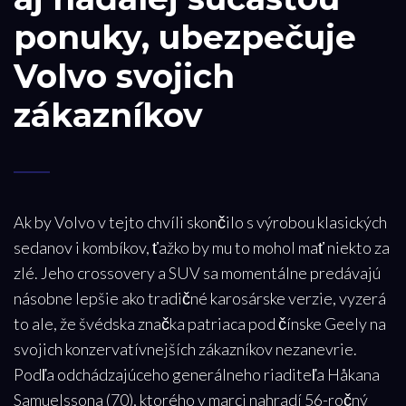
ponuky, ubezpečuje
Volvo svojich
zákazníkov
Ak by Volvo v tejto chvíli skončilo s výrobou klasických
sedanov i kombíkov, ťažko by mu to mohol mať niekto za
zlé. Jeho crossovery a SUV sa momentálne predávajú
násobne lepšie ako tradičné karosárske verzie, vyzerá
to ale, že švédska značka patriaca pod čínske Geely na
svojich konzervatívnejších zákazníkov nezanevrie.
Podľa odchádzajúceho generálneho riaditeľa Håkana
Samuelssona (70), ktorého v marci nahradí 56-ročný