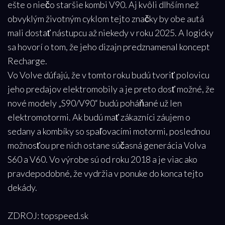
ešte o niečo staršie kombi V90. Aj kvôli dlhším než
obvyklým životným cyklom tejto značky by obe autá
mali dostať nástupcu až niekedy v roku 2025. A logicky
sa hovorí o tom, že jeho dizajn predznamenal koncept
Recharge.
Vo Volve dúfajú, že v tomto roku budú tvoriť polovicu
jeho predajov elektromobily a je preto dosť možné, že
nové modely „S90/V90“ budú poháňané už len
elektromotormi. Ak budú mať zákazníci záujem o
sedany a kombíky so spaľovacími motormi, poslednou
možnosťou pre nich ostane súčasná generácia Volva
S60 a V60. Vo výrobe sú od roku 2018 a je viac ako
pravdepodobné, že vydržia v ponuke do konca tejto
dekády.
ZDROJ: topspeed.sk