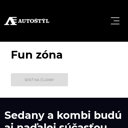
Fun zóna
SPÄŤ NA ČLÁNKY
Sedany a kombi budú
aj naďalej súčasťou