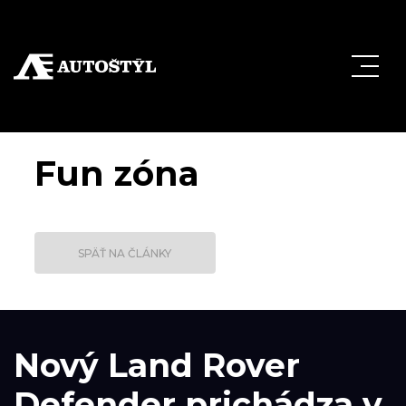
Fun zóna
SPÄŤ NA ČLÁNKY
Nový Land Rover
Defender prichádza v