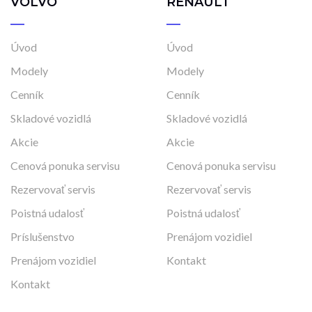
VOLVO
RENAULT
Úvod
Úvod
Modely
Modely
Cenník
Cenník
Skladové vozidlá
Skladové vozidlá
Akcie
Akcie
Cenová ponuka servisu
Cenová ponuka servisu
Rezervovať servis
Rezervovať servis
Poistná udalosť
Poistná udalosť
Príslušenstvo
Prenájom vozidiel
Prenájom vozidiel
Kontakt
Kontakt