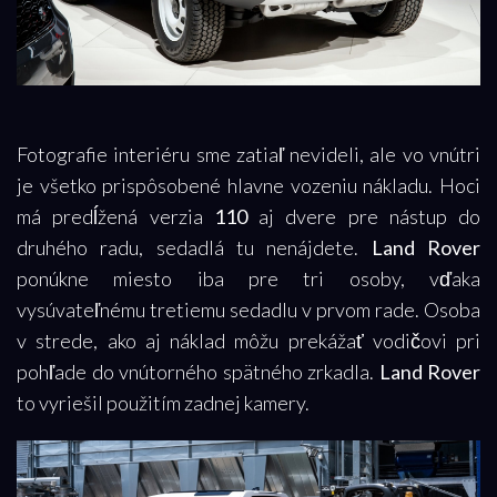
Fotografie interiéru sme zatiaľ nevideli, ale vo vnútri
je všetko prispôsobené hlavne vozeniu nákladu. Hoci
má predĺžená verzia
110
aj dvere pre nástup do
druhého radu, sedadlá tu nenájdete.
Land Rover
ponúkne miesto iba pre tri osoby, vďaka
vysúvateľnému tretiemu sedadlu v prvom rade. Osoba
v strede, ako aj náklad môžu prekážať vodičovi pri
pohľade do vnútorného spätného zrkadla.
Land Rover
to vyriešil použitím zadnej kamery.