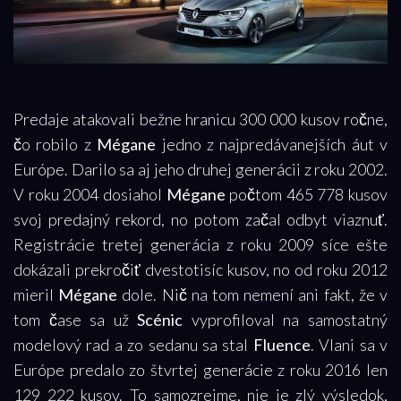
Predaje atakovali bežne hranicu 300 000 kusov ročne,
čo robilo z
Mégane
jedno z najpredávanejších áut v
Európe. Darilo sa aj jeho druhej generácii z roku 2002.
V roku 2004 dosiahol
Mégane
počtom 465 778 kusov
svoj predajný rekord, no potom začal odbyt viaznuť.
Registrácie tretej generácia z roku 2009 síce ešte
dokázali prekročiť dvestotisíc kusov, no od roku 2012
mieril
Mégane
dole. Nič na tom nemení ani fakt, že v
tom čase sa už
Scénic
vyprofiloval na samostatný
modelový rad a zo sedanu sa stal
Fluence
. Vlani sa v
Európe predalo zo štvrtej generácie z roku 2016 len
129 222 kusov. To samozrejme, nie je zlý výsledok,