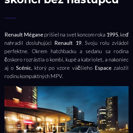
Renault Mégane
prišiel na svet koncom roka
1995
, keď
nahradil dosluhujúci
Renault 19
. Svoju rolu zvládol
perfektne. Okrem hatchbacku a sedanu sa rodina
čoskoro rozrástla o kombi, kupé a kabriolet, a nakoniec
aj o
Scénic
, ktorý po vzore väčšieho
Espace
založil
rodinu kompaktných MPV.