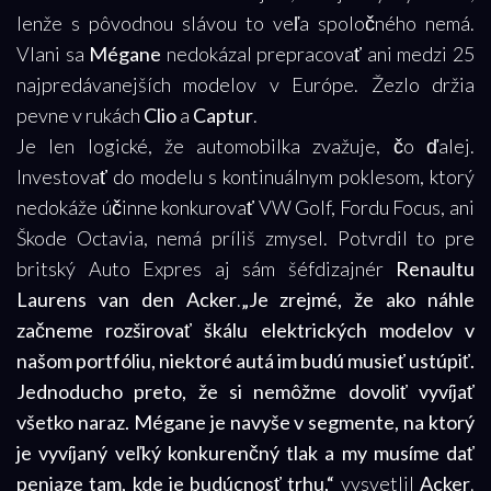
lenže s pôvodnou slávou to veľa spoločného nemá.
Vlani sa
Mégane
nedokázal prepracovať ani medzi 25
najpredáva­nejších modelov v Európe. Žezlo držia
pevne v rukách
Clio
a
Captur
.
Je len logické, že automobilka zvažuje, čo ďalej.
Investovať do modelu s kontinuálnym poklesom, ktorý
nedokáže účinne konkurovať VW Golf, Fordu Focus, ani
Škode Octavia, nemá príliš zmysel. Potvrdil to pre
britský Auto Expres aj sám šéfdizajnér
Renaultu
Laurens van den Acker
.
„Je zrejmé, že ako náhle
začneme rozširovať škálu elektrických modelov v
našom portfóliu, niektoré autá im budú musieť ustúpiť.
Jednoducho preto, že si nemôžme dovoliť vyvíjať
všetko naraz. Mégane je navyše v segmente, na ktorý
je vyvíjaný veľký konkurenčný tlak a my musíme dať
peniaze tam, kde je budúcnosť trhu,“
vysvetlil
Acker
.