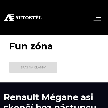
Fun zóna
SPÄŤ NA ČLÁNKY
Renault Mégane asi
skončí bez nástupcu