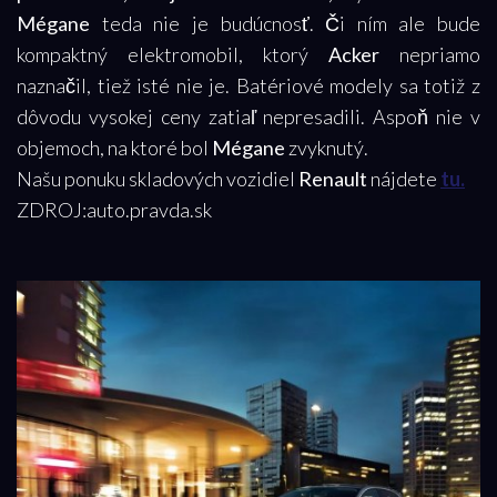
Mégane
teda nie je budúcnosť. Či ním ale bude
kompaktný elektromobil, ktorý
Acker
nepriamo
naznačil, tiež isté nie je. Batériové modely sa totiž z
dôvodu vysokej ceny zatiaľ nepresadili. Aspoň nie v
objemoch, na ktoré bol
Mégane
zvyknutý.
Našu ponuku skladových vozidiel
Renault
nájdete
tu.
ZDROJ:auto.pravda.sk