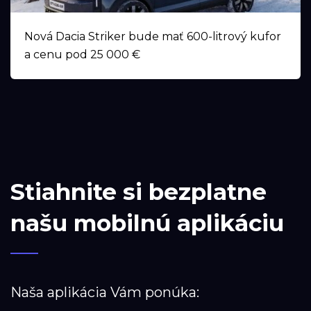
Nová Dacia Striker bude mať 600-litrový kufor
a cenu pod 25 000 €
Stiahnite si bezplatne
našu mobilnú aplikáciu
Naša aplikácia Vám ponúka: