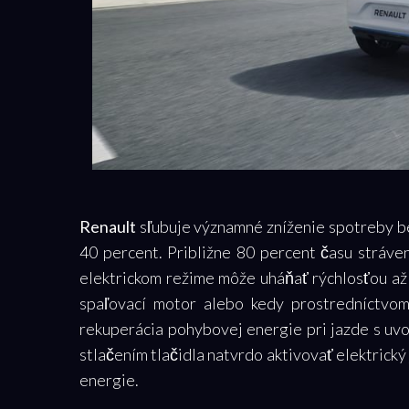
Renault
sľubuje významné zníženie spotreby be
40 percent. Približne 80 percent času stráv
elektrickom režime môže uháňať rýchlosťou a
spaľovací motor alebo kedy prostredníctvom
rekuperácia pohybovej energie pri jazde s u
stlačením tlačidla natvrdo aktivovať elektrick
energie.