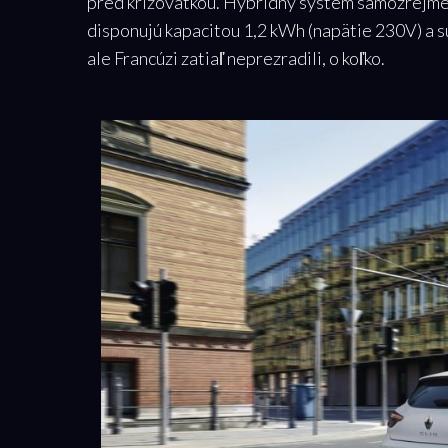
pred križovatkou. Hybridný systém samozrejme
disponujú kapacitou 1,2 kWh (napätie 230V) a s
ale Francúzi zatiaľ neprezradili, o koľko.