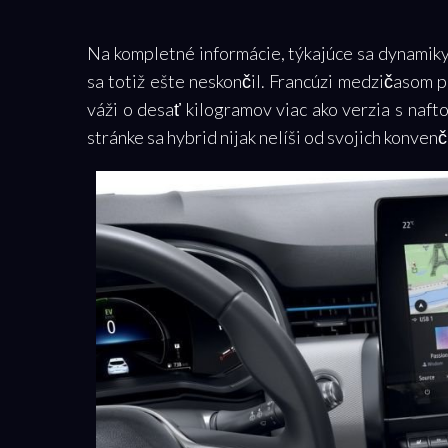
Na kompletné informácie, týkajúce sa dynamiky
sa totiž ešte neskončil. Francúzi medzičasom 
váži o desať kilogramov viac ako verzia s naft
stránke sa hybrid nijak nelíši od svojich konve