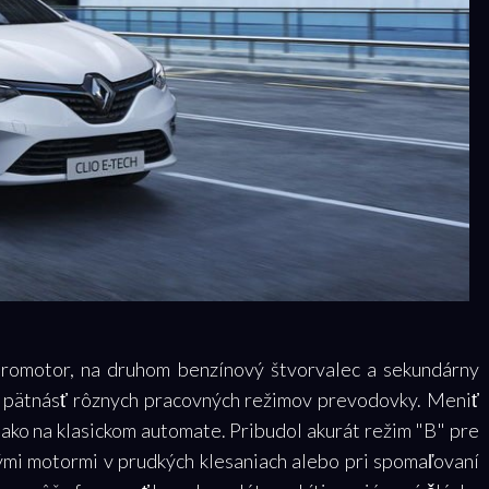
ktromotor, na druhom benzínový štvorvalec a sekundárny
ž pätnásť rôznych pracovných režimov prevodovky. Meniť
č ako na klasickom automate. Pribudol akurát režim "B" pre
kými motormi v prudkých klesaniach alebo pri spomaľovaní