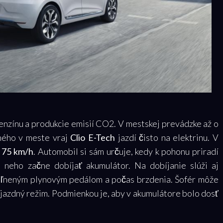
nzínu a produkcie emisií CO2. V mestskej prevádzke až o
eného v meste vraj
Clio E-Tech
jazdí čisto na elektrinu. V
ž
75 km/h
. Automobil si sám určuje, kedy k pohonu priradí
 neho začne dobíjať akumulátor. Na dobíjanie slúži aj
voľneným plynovým pedálom a počas brzdenia. Šofér môže
ý jazdný režim. Podmienkou je, aby v akumulátore bolo dosť