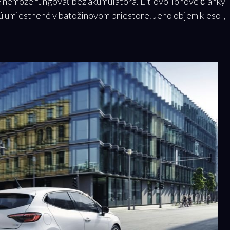
 nemôže fungovať bez akumulátora. Lítiovo-iónové články
ú umiestnené v batožinovom priestore. Jeho objem klesol,