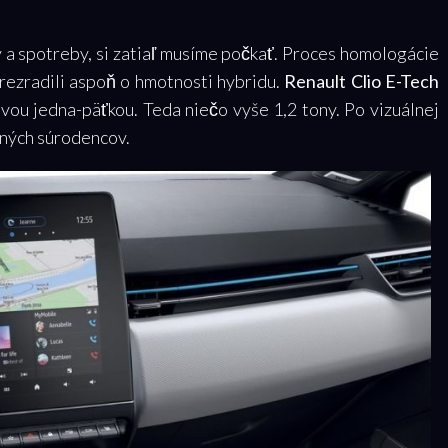
 a spotreby, si zatiaľ musíme počkať. Proces homologácie
prezradili aspoň o hmotnosti hybridu.
Renault Clio E-Tech
ovou jedna-päťkou. Teda niečo vyše 1,2 tony. Po vizuálnej
nčných súrodencov.