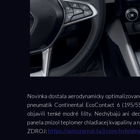
Novinka dostala aerodynamicky optimalizované 
pneumatík Continental EcoContact 6 (195/55)
objavili tenké modré lišty. Nechýbajú ani d
panela zmizol teplomer chladiacej kvapaliny a n
ZDROJ:
https://autozurnal.ta3.com/hybridn