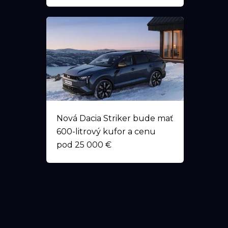
Nová Dacia Striker bude mať
600-litrový kufor a cenu
pod 25 000 €