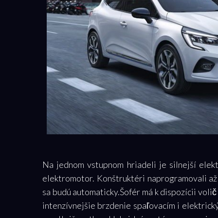
Na jednom vstupnom hriadeli je silnejší ele
elektromotor. Konštruktéri naprogramovali a
sa budú automaticky.Šofér má k dispozícii voli
intenzívnejšie brzdenie spaľovacím i elektric