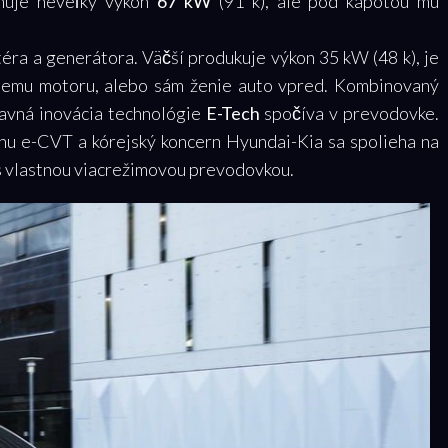
huje neveľký výkon
67 kW
(91 k), ale pod kapotou mu
téra a generátora. Väčší produkuje výkon 35 kW (48 k), je
iemu motoru, alebo sám ženie auto vpred. Kombinovaný
avná inovácia technológie
E-Tech
spočíva v prevodovke.
onu e-CVT a kórejský koncern Hyundai-Kia sa spolieha na
s vlastnou viacrežimovou prevodovkou.