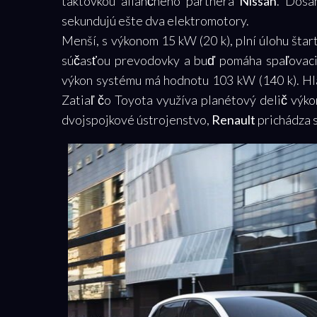
taktovkou aliančného partnera
Nissan
. Dosa
sekundujú ešte dva elektromotory.
Menší, s výkonom 15 kW (20 k), plní úlohu štar
súčasťou prevodovky a buď pomáha spaľovac
výkon systému má hodnotu 103 kW (140 k). Hl
Zatiaľ čo Toyota využíva planétový delič výk
dvojspojkové ústrojenstvo,
Renault
prichádza 