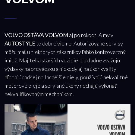
VOLVO OSTÁVA VOLVOM
aj po rokoch. A my v
AUTOŠTÝLE
to dobre vieme. Autorizované servisy
môžu mať u niektorých zákazníkov ľahko kontroverzný
imidž. Majitelia starších vozidiel dôkladne zvažujú
výdavky na prevádzku a niekedy aj na úkor kvality
hľadajú radšej najlacnejšie diely, používajú nekvalitné
motorové oleje a servisné úkony nechajú vykonať
nekvaliﬁkovaným mechanikom.