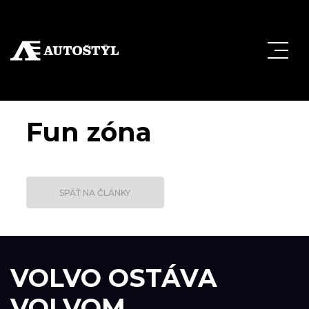
Fun zóna
SPÄŤ NA ČLÁNKY
VOLVO OSTÁVA
VOLVOM