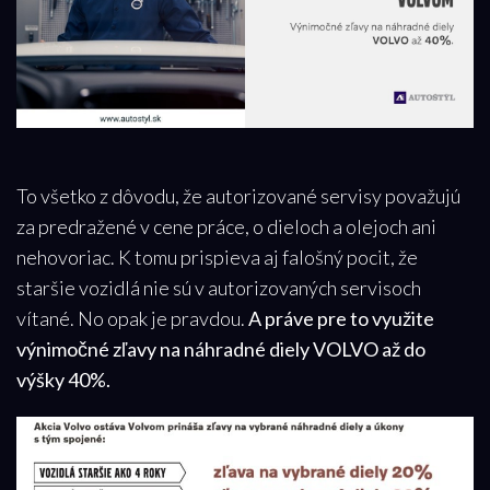
To všetko z dôvodu, že autorizované servisy považujú
za predražené v cene práce, o dieloch a olejoch ani
nehovoriac. K tomu prispieva aj falošný pocit, že
staršie vozidlá nie sú v autorizovaných servisoch
vítané. No opak je pravdou.
A práve pre to využite
výnimočné zľavy na náhradné diely VOLVO až do
výšky 40%.