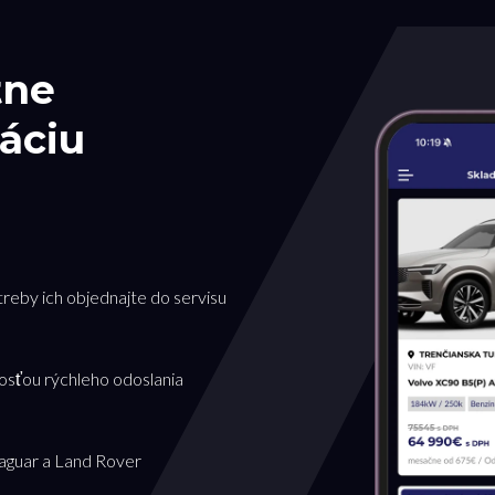
tne
áciu
treby ich objednajte do servisu
osťou rýchleho odoslania
Jaguar a Land Rover