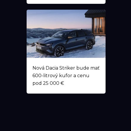
Nová Dacia Striker bude mať
600-litrový kufor a cenu
pod 25 000 €