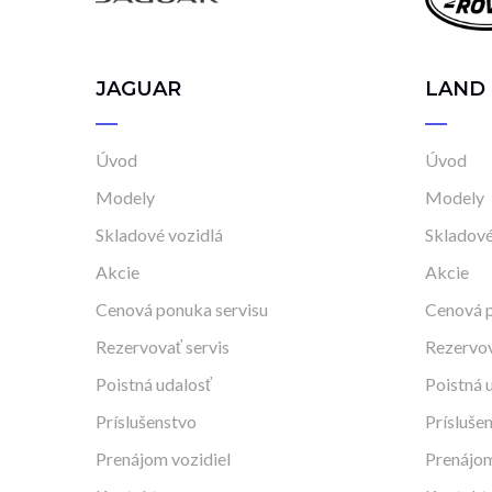
JAGUAR
LAND
Úvod
Úvod
Modely
Modely
Skladové vozidlá
Skladové
Akcie
Akcie
Cenová ponuka servisu
Cenová p
Rezervovať servis
Rezervov
Poistná udalosť
Poistná 
Príslušenstvo
Prísluše
Prenájom vozidiel
Prenájom