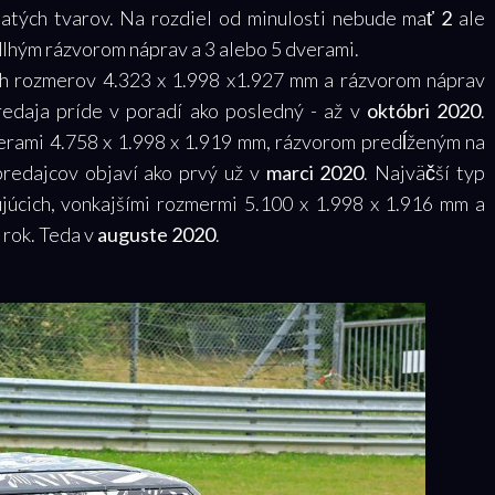
natých tvarov.
Na rozdiel od minulosti nebude mať
2
ale
dlhým rázvorom náprav a 3 alebo 5 dverami.
ch rozmerov 4.323 x 1.998 x1.927 mm a rázvorom náprav
edaja príde v poradí ako posledný - až v
októbri 2020
.
ierami 4.758 x 1.998 x 1.919 mm, rázvorom predĺženým na
predajcov objaví ako prvý už v
marci 2020
. Najväčší typ
júcich, vonkajšími rozmermi 5.100 x 1.998 x 1.916 mm a
rok. Teda v
auguste 2020
.