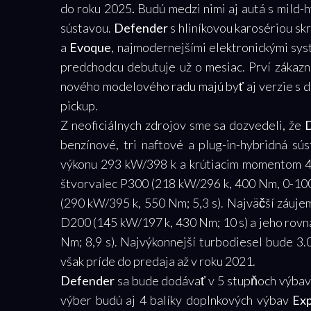
do roku 2025
.
Budú medzi nimi aj autá s mild-h
sústavou.
Defender
s hliníkovou karosériou s
a
Evoque
, najmodernejšími elektronickými sy
predchodcu debutuje už o mesiac. Prví zákazní
nového modelového radu majú byť aj verzie s 
pickup.
Z neoficiálnych zdrojov sme sa dozvedeli, že
D
benzínové, tri naftové a plug-in-hybridná s
výkonu 293 kW/398 k a krútiacim momentom 40
štvorvalec P300 (218 kW/296 k, 400 Nm, 0-100 
(290 kW/395 k, 550 Nm; 5,3 s). Najväčší záuje
D200 (145 kW/197 k, 430 Nm; 10 s) a jeho rovn
Nm; 8,9 s). Najvýkonnejší turbodiesel bude 3.0
však príde do predaja až v roku 2021.
Defender
sa bude dodávať v 5 stupňoch výbav
výber budú aj 4 balíky doplnkových výbav
Exp