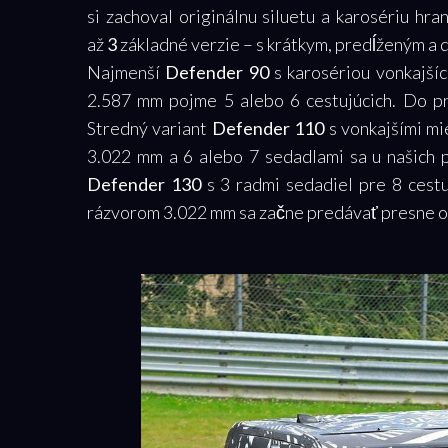
si zachoval originálnu siluetu a karosériu hra
až
3
základné verzie – s krátkym, predĺženým a 
Najmenší
Defender 90
s karosériou vonkajší
2.587 mm pojme 5 alebo 6 cestujúcich. Do pr
Stredný variant
Defender 110
s vonkajšími m
3.022 mm a 6 alebo 7 sedadlami sa u našich 
Defender 130
s 3 radmi sedadiel pre 8 cestu
rázvorom 3.022 mm sa začne predávať presne o 