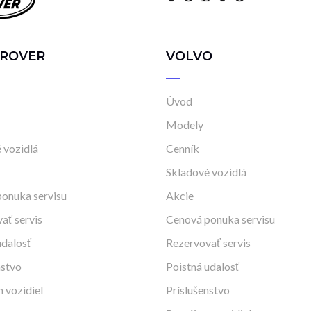
 ROVER
VOLVO
Úvod
Modely
 vozidlá
Cenník
Skladové vozidlá
onuka servisu
Akcie
ať servis
Cenová ponuka servisu
udalosť
Rezervovať servis
nstvo
Poistná udalosť
 vozidiel
Príslušenstvo