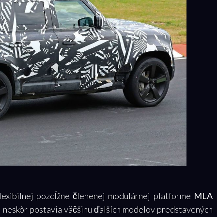
flexibilnej pozdĺžne členenej modulárnej platforme
MLA
j neskôr postavia väčšinu ďalších modelov predstavených