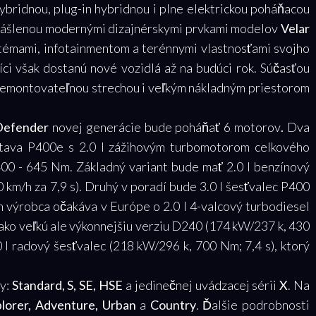
ybridnou, plug-in hybridnou i plne elektrickou poháňacou
krášlenou modernými dizajnérskymi prvkami modelov
Velar
stémami, infotainmentom a terénnymi vlastnosťami svojho
ci však dostanú nové vozidlá až na budúci rok. Súčasťou
demontovateľnou strechou i veľkým nákladným priestorom
efender
novej generácie bude poháňať 6 motorov
.
Dva
ústava P400e s 2.0 l zážihovým turbomotorom celkového
0 - 645 Nm. Základný variant bude mať 2.0 l benzínový
km/h za 7,9 s). Druhý v poradí bude 3.0 l šesťvalec P400
m výrobca očakáva v Európe o 2.0 l 4-valcový turbodiesel
ako veľkú ale výkonnejšiu verziu D240 (174 kW/237 k, 430
 l radový šesťvalec (218 kW/296 k, 700 Nm; 7,4 s), ktorý
y:
Standard, S, SE, HSE
a jedinečnej uvádzacej sérii
X
. Na
lorer, Adventure, Urban
a
Country
. Ďalšie podrobnosti