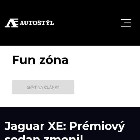
Fun zóna
SPÄŤ NA ČLÁNKY
Jaguar XE: Prémiový
sedan zmenil