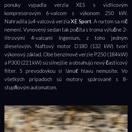
ponuky vypadla verzia XES s vidlicovým
kompresorovým 6-valcom s výkonom 250 kW.
Nahradila ju4-valcová verzia
XE Sport
. A na tom sa nič
nemení. Vynovený sedan tak počíta s troma výlučne 2-
litrovými 4-valcami Ingenium, z toho jedným
dieselovým. Naftový motor D180 (132 kW) tvorí
výkonový základ. Obe benzínové verzie P250 (184 kW)
a P300 (221 kW) sú silnejšie a obsahujú nový časticový
filter. S prevodovkou si lámať hlavu nemusíte. Vo
všetkých prípadoch sú motory spárované s 8-
stupňovým automatom.