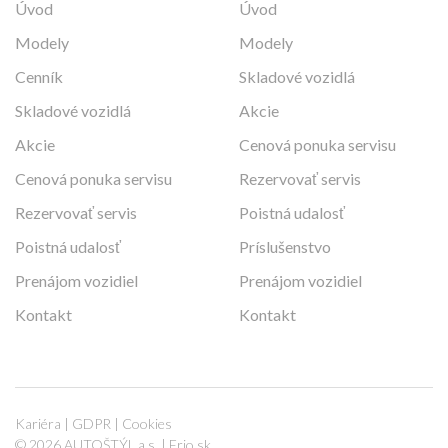
Úvod
Úvod
Modely
Modely
Cenník
Skladové vozidlá
Skladové vozidlá
Akcie
Akcie
Cenová ponuka servisu
Cenová ponuka servisu
Rezervovať servis
Rezervovať servis
Poistná udalosť
Poistná udalosť
Príslušenstvo
Prenájom vozidiel
Prenájom vozidiel
Kontakt
Kontakt
Kariéra
|
GDPR
|
Cookies
© 2026 AUTOŠTÝL a.s. |
Frio.sk