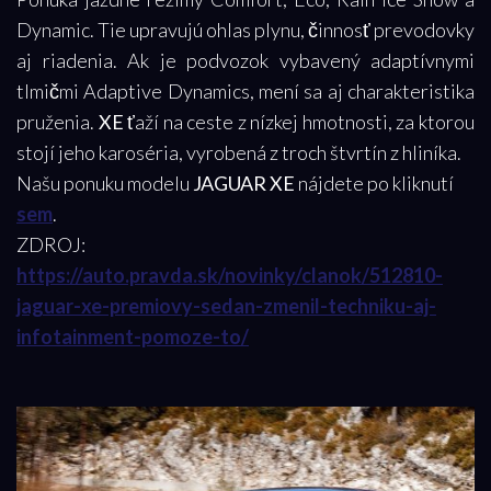
Dynamic. Tie upravujú ohlas plynu, činnosť prevodovky
aj riadenia. Ak je podvozok vybavený adaptívnymi
tlmičmi Adaptive Dynamics, mení sa aj charakteristika
pruženia.
XE
ťaží na ceste z nízkej hmotnosti, za ktorou
stojí jeho karoséria, vyrobená z troch štvrtín z hliníka.
Našu ponuku modelu
JAGUAR XE
nájdete po kliknutí
sem
.
ZDROJ:
https://auto.pravda.sk/novinky/clanok/512810-
jaguar-xe-premiovy-sedan-zmenil-techniku-aj-
infotainment-pomoze-to/