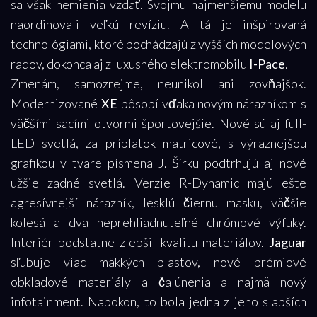
sa však nemienia vzdať. Svojmu najmenšiemu modelu
naordinovali veľkú revíziu. A tá je inšpirovaná
technológiami, ktoré pochádzajú z vyšších modelových
radov, dokonca aj z luxusného elektromobilu
I-Pace
.
Zmenám, samozrejme, neunikol ani zovňajšok.
Modernizované
XE
pôsobí vďaka novým nárazníkom s
väčšími sacími otvormi športovejšie. Nové sú aj full-
LED svetlá, za príplatok matricové, s výraznejšou
grafikou v tvare písmena J. Šírku podtrhujú aj nové
užšie zadné svetlá. Verzie R-Dynamic majú ešte
agresívnejší nárazník, lesklú čiernu masku, väčšie
kolesá a dva neprehliadnuteľné chrómové výfuky.
Interiér podstatne zlepšil kvalitu materiálov.
Jaguar
sľubuje viac mäkkých plastov, nové prémiové
obkladové materiály a čalúnenia a najmä nový
infotainment. Napokon, to bola jedna z jeho slabších