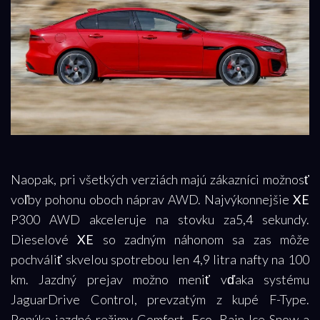
Naopak, pri všetkých verziách majú zákazníci možnosť
voľby pohonu oboch náprav AWD. Najvýkonnejšie
XE
P300 AWD akceleruje na stovku za5,4 sekundy.
Dieselové
XE
so zadným náhonom sa zas môže
pochváliť skvelou spotrebou len 4,9 litra nafty na 100
km. Jazdný prejav možno meniť vďaka systému
JaguarDrive Control, prevzatým z kupé F-Type.
Ponúka jazdné režimy Comfort, Eco, Rain Ice Snow a