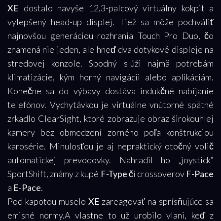
XE
dostalo navyše 12,3-palcový virtuálny kokpit a
vylepšený head-up displej. Tiež sa môže pochváliť
najnovšou generáciou rozhrania Touch Pro Duo, čo
znamená nie jeden, ale hneď dva dotykové displeje na
stredovej konzole. Spodný slúži najmä potrebám
klimatizácie, kým horný navigácii alebo aplikáciám.
Konečne sa do výbavy dostáva indukčné nabíjanie
telefónov. Vychytávkou je virtuálne vnútorné spätné
zrkadlo ClearSight, ktoré zobrazuje obraz širokouhlej
kamery bez obmedzení zorného poľa konštrukciou
karosérie. Minulosťou je aj nepraktický otočný volič
automatickej prevodovky. Nahradil ho „joystick“
SportShift, známy z kupé
F-Type
či crossoverov
F-Pace
a
E-Pace
.
Pod kapotou muselo
XE
zareagovať na sprísňujúce sa
emisné normy.A vlastne to už urobilo vlani, keď z