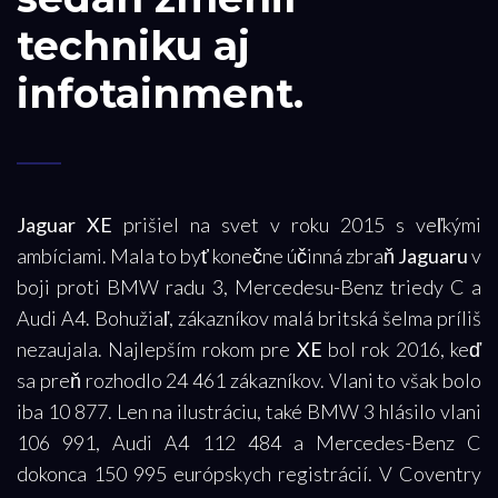
techniku aj
infotainment.
Jaguar XE
prišiel na svet v roku 2015 s veľkými
ambíciami. Mala to byť konečne účinná zbraň
Jaguaru
v
boji proti BMW radu 3, Mercedesu-Benz triedy C a
Audi A4. Bohužiaľ, zákazníkov malá britská šelma príliš
nezaujala. Najlepším rokom pre
XE
bol rok 2016, keď
sa preň rozhodlo 24 461 zákazníkov. Vlani to však bolo
iba 10 877. Len na ilustráciu, také BMW 3 hlásilo vlani
106 991, Audi A4 112 484 a Mercedes-Benz C
dokonca 150 995 európskych registrácií. V Coventry