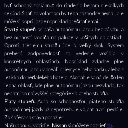
byť schopný zasiahnuť do riadenia behom niekoľkých
sekúnd. Spať za volantom by teda rozhodne nemal, ale
môže si popri jazde napríklad prečítať email.
Štvrtý stupeň
prináša autonómnu jazdu bez zásahu a
bez nutnosti vodiča na palube v určitých oblastiach.
Oproti tretiemu stupňu ide o veľký skok. Systém
preberá zodpovednosť za vedenie vozidla v
konkrétnych oblastiach. Napríklad zvládne plne
autonómnu jazdu v areáli priemyselného parku, alebo z
letiska do neďalekého hotela. Akonáhle sa nájde, čo len
jedna oblasť, kde plne autonómnu jazdu nezvláda, tak
nepatrí do najvyššej kategórie - piateho stupňa.
Piaty stupeň.
Auto so schopnosťou piateho stupňa
autonómnej jazdy už nepotrebuje volant a ani pedále.
Zo šoféra sa stáva pasažier.
Našu ponuku vozidiel
Nissan
si môžete pozrieť
tu
.