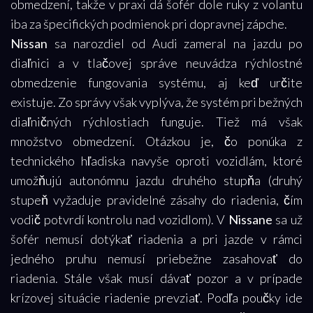
obmedzení, takže v praxi dá šofér dole ruky z volantu
iba za špecifických podmienok pri dopravnej zápche.
Nissan
sa narozdiel od Audi zameral na jazdu po
diaľnici a v tlačovej správe neuvádza rýchlostné
obmedzenie fungovania systému, aj keď určite
existuje. Zo správy však vyplýva, že systém pri bežných
diaľničných rýchlostiach funguje. Tiež má však
množstvo obmedzení. Otázkou je, čo ponúka z
technického hľadiska navyše oproti vozidlám, ktoré
umožňujú autonómnu jazdu druhého stupňa (druhý
stupeň vyžaduje pravidelné zásahy do riadenia, čím
vodič potvrdí kontrolu nad vozidlom). V
Nissane
sa už
šofér nemusí dotýkať riadenia a pri jazde v rámci
jedného pruhu nemusí priebežne zasahovať do
riadenia. Stále však musí dávať pozor a v prípade
krízovej situácie riadenie prevziať. Podľa poučky ide