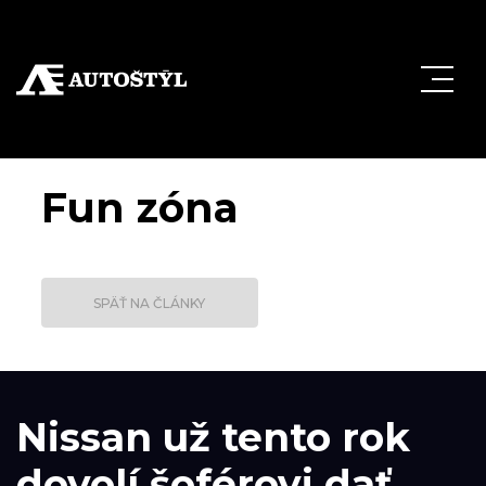
Fun zóna
SPÄŤ NA ČLÁNKY
Nissan už tento rok
dovolí šoférovi dať