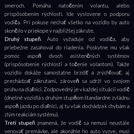
smeroch. Pomáha natočením volantu, alebo
prispôsobením rýchlosti. Ide vyslovene o podporu
vodiča. Pri pokuse nechať všetko na vozidlo by auto
skončilo v priekope v najbližšej zákrute.
Druhý stupeň
. Auto vyžaduje od vodiča, aby
priebežne zasahoval do riadenia. Poskytne mu však
pomoc aspoň dvoch asistenčných systémov
(prispôsobenie rýchlosti a točenie volantom). Takže
vozidlo dokáže samostatne brzdiť a zrýchľovať, aj
prechádzať zákrutami, zároveň sa udrží vo svojom
pruhu na diaľnici. Zodpovedný je v každej situácii vodič
(dnešné vozidlá s druhým stupňom štandardne zvládnu
aspoň jazdu po diaľnici, aj tu však dochádza k chybám a
zlým reakciám systému).
Tretí stupeň
znamená, že vodič sa nemusí neustále
venovať premávke, ale akonáhle ho auto vyzve, musí