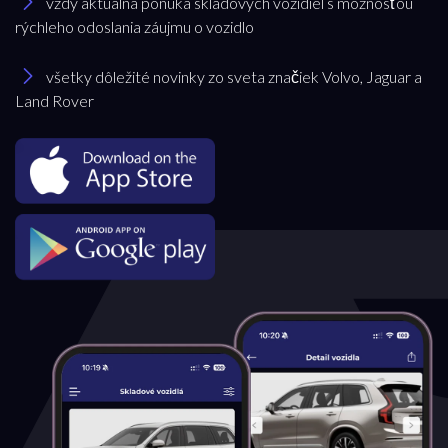
vždy aktuálna ponuka skladových vozidiel s možnosťou
rýchleho odoslania záujmu o vozidlo
všetky dôležité novinky zo sveta značiek Volvo, Jaguar a
Land Rover