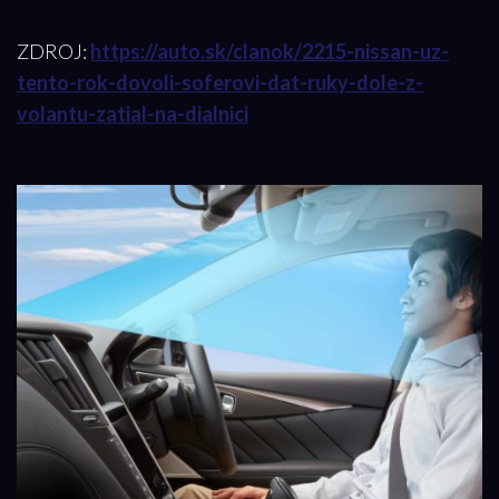
ZDROJ:
https://auto.sk/clanok/2215-nissan-uz-
tento-rok-dovoli-soferovi-dat-ruky-dole-z-
volantu-zatial-na-dialnici