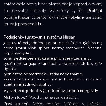
šoférovanie bez rúk na volante, tak je vopred vyzvaný
na prevzatie kontroly. Vylepšený systém
ProPilot
použije
Nissan
už tento rok v modeli
Skyline
, ale zatiaľ
len na japonskom trhu.
Podmienky fungovania systému Nissan
jazda v rámci jedného pruhu po diaľnici a rýchlostnej
ceste (musí však spĺňať normy stanovené National
Expressway Act.)
šofér sleduje premávku a je pripravený zasiahnuť
systém nefunguje v tuneloch a na miestach bez GPS
signálu
rýchlostné obmedzenia - zatiaľ nepoznáme
systém nefunguje v okolí mýtnych brán a na miestach
zbiehania jazdných pruhov
Vysvetlenie jednotlivých stupňov autonómnej jazdy
Nultý stupeň
. Všetko má na starosti šofér.
Prvý stupeň
. Môže pomôcť šoférovi v určitých