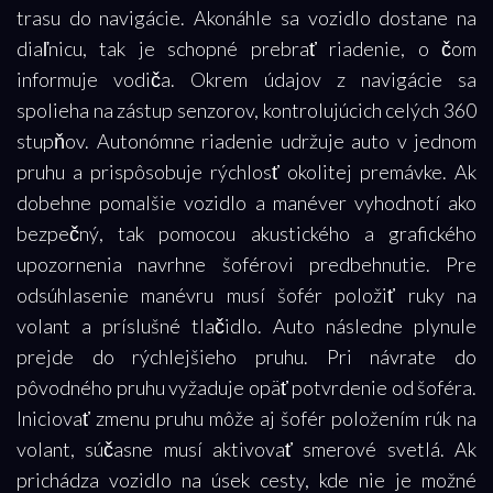
trasu do navigácie. Akonáhle sa vozidlo dostane na
diaľnicu, tak je schopné prebrať riadenie, o čom
informuje vodiča. Okrem údajov z navigácie sa
spolieha na zástup senzorov, kontrolujúcich celých 360
stupňov. Autonómne riadenie udržuje auto v jednom
pruhu a prispôsobuje rýchlosť okolitej premávke. Ak
dobehne pomalšie vozidlo a manéver vyhodnotí ako
bezpečný, tak pomocou akustického a grafického
upozornenia navrhne šoférovi predbehnutie. Pre
odsúhlasenie manévru musí šofér položiť ruky na
volant a príslušné tlačidlo. Auto následne plynule
prejde do rýchlejšieho pruhu. Pri návrate do
pôvodného pruhu vyžaduje opäť potvrdenie od šoféra.
Iniciovať zmenu pruhu môže aj šofér položením rúk na
volant, súčasne musí aktivovať smerové svetlá. Ak
prichádza vozidlo na úsek cesty, kde nie je možné