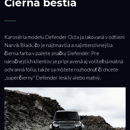
Čierna beštia
Karoséria modelu
Defender Octa
ja lakovaná v odtieni
Narvik Black, čo je najtmavšia a najintenzívnejšia
čierna farba v palete značky Defender. Pre
náročnejších klientov je pripravená aj voliteľná matná
ochranná fólia, takže sa môžete rozhodnúť či chcete
„superčierny“ Defender lesklý alebo matný.