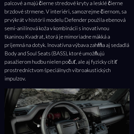
palcové a majú čierne stredové kryty a lesklé čierne
brzdové strmene. V interiéri, samozrejme čiernom, sa
prvýkrát v histórii modelu Defender použila ebenová
semi-anilínová koža v kombinácii s inovatívnou
tkaninou Kvadrat, ktorá je mimoriadne mäkká a
príjemná na dotyk. Inovatívna výbava zahŕňa aj sedadlá
Body and Soul Seats (BASS), ktoré umožňujú
pasažierom hudbu nielen počuť, ale aj fyzicky cítiť
prostredníctvom špeciálnych vibroakustických
impulzov.