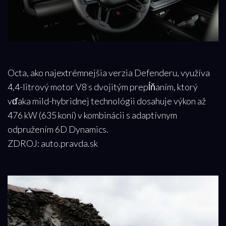
Octa, ako najextrémnejšia verzia Defenderu, využíva
4,4-litrový motor V8 s dvojitým prepĺňaním, ktorý
vďaka mild-hybridnej technológii dosahuje výkon až
476 kW (635 koní) v kombinácii s adaptívnym
odpružením 6D Dynamics.
ZDROJ: auto.pravda.sk