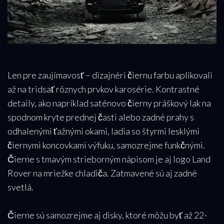
Len pre zaujímavosť – dizajnéri čiernu farbu aplikovali
až na tridsať rôznych prvkov karosérie. Kontrastné
detaily, ako napríklad saténovo čierny práškový lak na
spodnom kryte prednej časti alebo zadné prahy s
odhalenými ťažnými okami, ladia so štyrmi lesklými
čiernymi koncovkami výfuku, samozrejme funkčnými.
Čierne s tmavým strieborným nápisom je aj logo Land
Rover na mriežke chladiča. Zatmavené sú aj zadné
svetlá.
Čierne sú samozrejme aj disky, ktoré môžu byť až 22-