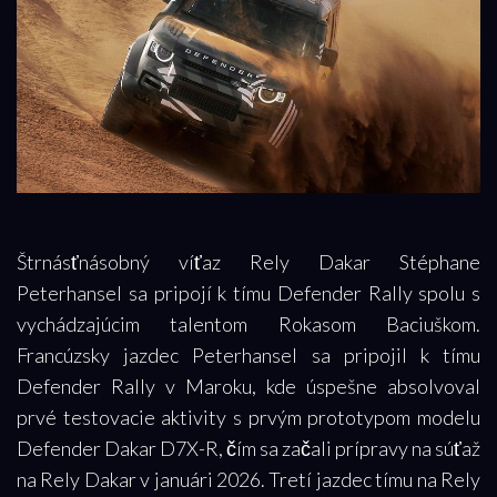
Štrnásťnásobný víťaz Rely Dakar Stéphane
Peterhansel sa pripojí k tímu Defender Rally spolu s
vychádzajúcim talentom Rokasom Baciuškom.
Francúzsky jazdec Peterhansel sa pripojil k tímu
Defender Rally v Maroku, kde úspešne absolvoval
prvé testovacie aktivity s prvým prototypom modelu
Defender Dakar D7X-R, čím sa začali prípravy na súťaž
na Rely Dakar v januári 2026. Tretí jazdec tímu na Rely