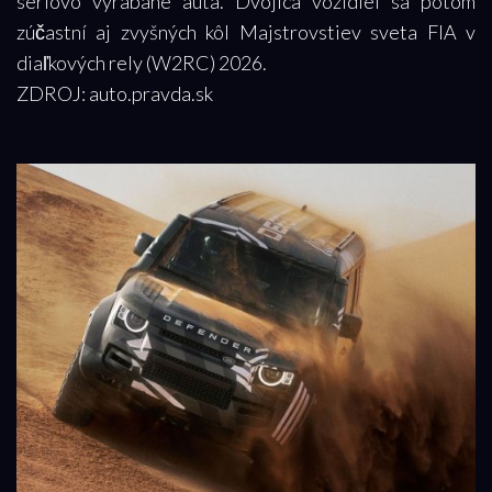
sériovo vyrábané autá. Dvojica vozidiel sa potom
zúčastní aj zvyšných kôl Majstrovstiev sveta FIA v
diaľkových rely (W2RC) 2026.
ZDROJ: auto.pravda.sk