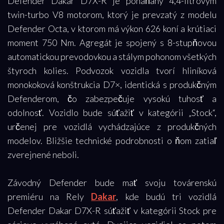
Defender Dakar D7X-R je poháňaný 4,4-litrovým
twin-turbo V8 motorom, ktorý je prevzatý z modelu
Defender Octa, v ktorom má výkon 626 koní a krútiaci
moment 750 Nm. Agregát je spojený s 8-stupňovou
automatickou prevodovkou a stálym pohonom všetkých
štyroch kolies. Podvozok vozidla tvorí hliníková
monokoková konštrukcia D7×, identická s produkčným
Defenderom, čo zabezpečuje vysokú tuhosť a
odolnosť. Vozidlo bude súťažiť v kategórii „Stock“,
určenej pre vozidlá vychádzajúce z produkčných
modelov. Bližšie technické podrobnosti o ňom zatiaľ
zverejnené neboli.
Závodný Defender bude mať svoju továrenskú
premiéru na Rely
Dakar
, kde budú tri vozidlá
Defender Dakar D7X-R súťažiť v kategórii Stock pre