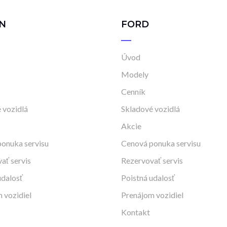
N
FORD
Úvod
Modely
Cenník
 vozidlá
Skladové vozidlá
Akcie
onuka servisu
Cenová ponuka servisu
ať servis
Rezervovať servis
udalosť
Poistná udalosť
 vozidiel
Prenájom vozidiel
Kontakt