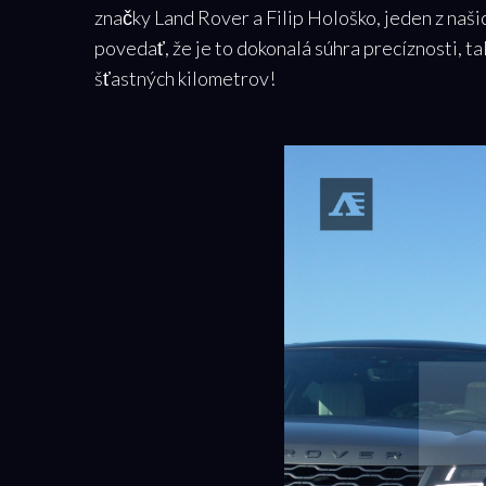
značky Land Rover a Filip Hološko, jeden z naš
povedať, že je to dokonalá súhra precíznosti, t
šťastných kilometrov!