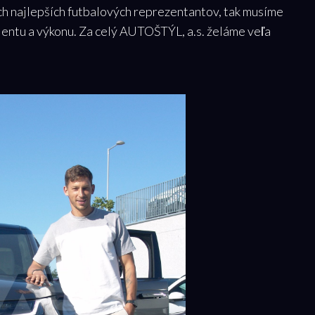
ich najlepších futbalových reprezentantov, tak musíme
alentu a výkonu. Za celý AUTOŠTÝL, a.s. želáme veľa