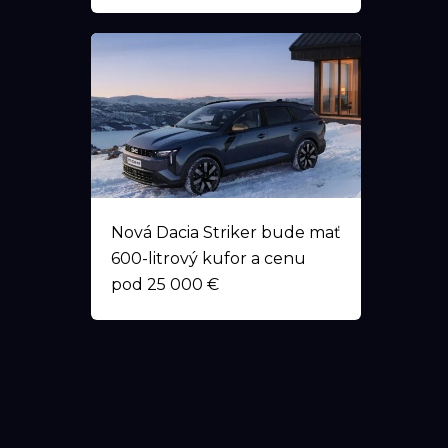
Nová Dacia Striker bude mať
600-litrový kufor a cenu
pod 25 000 €