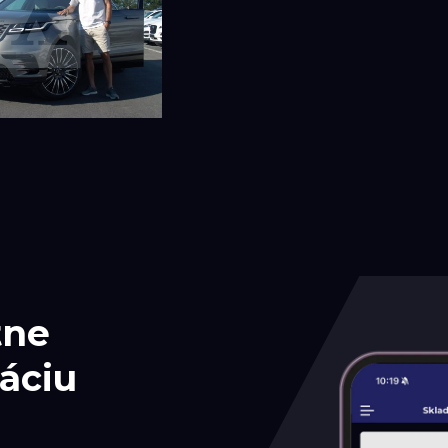
tne
áciu