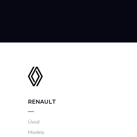
RENAULT
Úvod
Modely