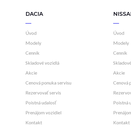
DACIA
NISSA
Úvod
Úvod
Modely
Modely
Cenník
Cenník
Skladové vozidlá
Skladové
Akcie
Akcie
Cenová ponuka servisu
Cenová p
Rezervovať servis
Rezervov
Poistná udalosť
Poistná 
Prenájom vozidiel
Prenájom
Kontakt
Kontakt