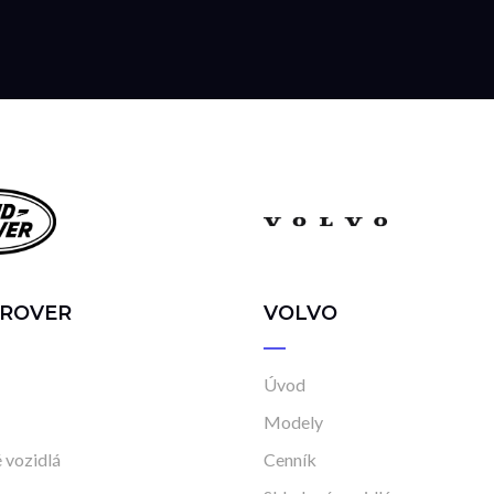
 ROVER
VOLVO
Úvod
Modely
 vozidlá
Cenník