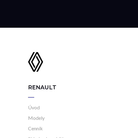
RENAULT
Úvod
Modely
Cenník