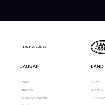
JAGUAR
LAND
Úvod
Úvod
Modely
Modely
Skladové vozidlá
Skladové