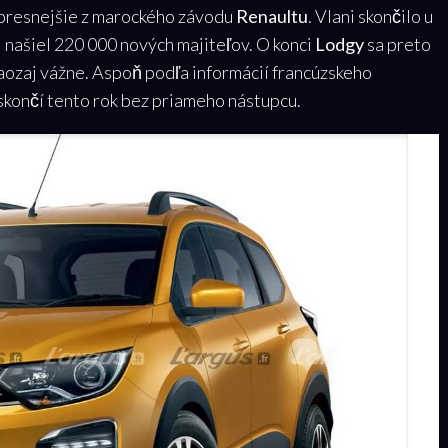
, presnejšie z marockého závodu
Renaultu
. Vlani skončilo u
i našiel 220 000 nových majiteľov. O konci
Lodgy
sa preto
 naozaj vážne. Aspoň podľa informácií francúzskeho
skončí tento rok bez priameho nástupcu.