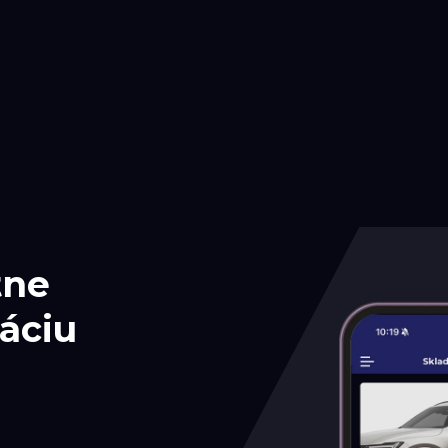
tne
áciu