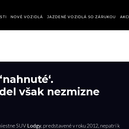
STI
NOVÉ VOZIDLÁ
JAZDENÉ VOZIDLÁ SO ZÁRUKOU
AKC
‘nahnuté‘.
el však nezmizne
-miestne SUV
Lodgy
, predstavené v roku 2012, nepatrí k