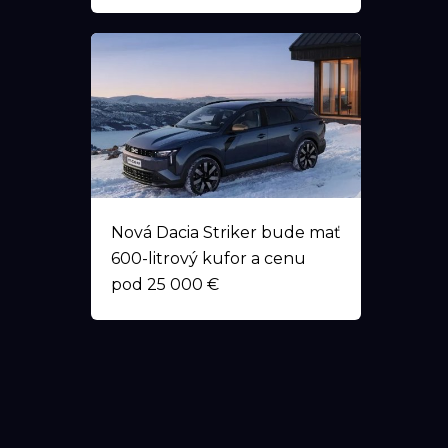
Nová Dacia Striker bude mať
600-litrový kufor a cenu
pod 25 000 €