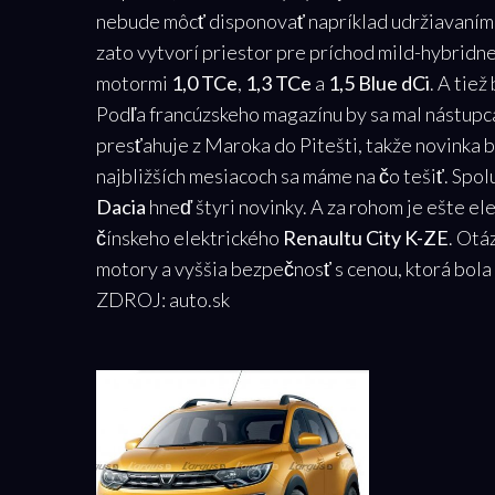
nebude môcť disponovať napríklad udržiavaní
zato vytvorí priestor pre príchod mild-hybridne
motormi
1,0 TCe
,
1,3 TCe
a
1,5 Blue dCi
. A tie
Podľa francúzskeho magazínu by sa mal nástup
presťahuje z Maroka do Pitešti, takže novinka 
najbližších mesiacoch sa máme na čo tešiť. Spol
Dacia
hneď štyri novinky. A za rohom je ešte e
čínskeho elektrického
Renaultu City K-ZE
. Otá
motory a vyššia bezpečnosť s cenou, ktorá bol
ZDROJ: auto.sk