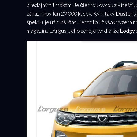
predajným trhákom. Je čiernou ovcou z Pitešti
zákazníkov len 29 000 kusov. Kým taký
Duster
s
špekuluje už dlhší čas. Teraz to už však vyzerá
magazínu
L'Argus. Jeho zdroje tvrdia, že
Lodgy