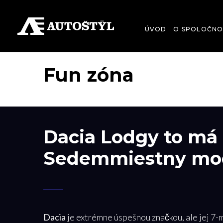
ÚVOD
O SPOLOČNO
Fun zóna
Dacia Lodgy to má 
Sedemmiestny mod
Dacia
je extrémne úspešnou značkou, ale jej 7