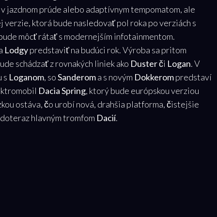
m v jazdnom prúde alebo adaptívnym tempomatom, ale
j verzie, ktorá bude nasledovať pol roka po verziách s
ž bude môcť rátať s modernejším infotainmentom.
ca
Lodgy
predstaviť na budúci rok. Výroba sa pritom
bude schádzať z rovnakých liniek ako
Duster
či
Logan
. V
u s
Loganom
, so
Sanderom
a s novým
Dokkerom
predstaví
lektromobil
Dacia Spring
, ktorý bude európskou verziou
zkou ostáva, čo urobí nová, drahšia platforma, čistejšie
a doteraz hlavným tromfom
Dacií
.