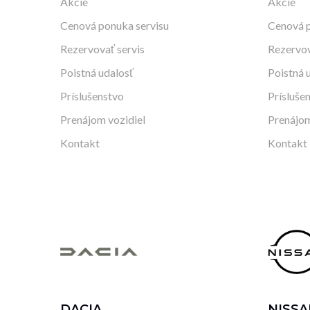
Akcie
Akcie
Cenová ponuka servisu
Cenová p
Rezervovať servis
Rezervov
Poistná udalosť
Poistná 
Príslušenstvo
Prísluše
Prenájom vozidiel
Prenájom
Kontakt
Kontakt
DACIA
NISSA