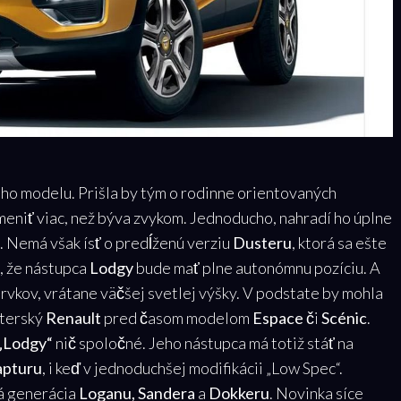
ho modelu. Prišla by tým o rodinne orientovaných
meniť viac, než býva zvykom. Jednoducho, nahradí ho úplne
 Nemá však ísť o predĺženú verziu
Dusteru
, ktorá sa ešte
, že nástupca
Lodgy
bude mať plne autonómnu pozíciu. A
 prvkov, vrátane väčšej svetlej výšky. V podstate by mohla
aterský
Renault
pred časom modelom
Espace
či
Scénic
.
„Lodgy“
nič spoločné. Jeho nástupca má totiž stáť na
apturu
, i keď v jednoduchšej modifikácii „Low Spec“.
vá generácia
Loganu, Sandera
a
Dokkeru
. Novinka síce