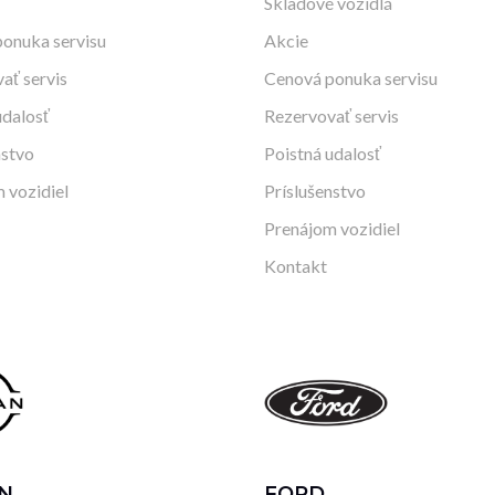
Skladové vozidlá
onuka servisu
Akcie
ať servis
Cenová ponuka servisu
udalosť
Rezervovať servis
nstvo
Poistná udalosť
 vozidiel
Príslušenstvo
Prenájom vozidiel
Kontakt
N
FORD