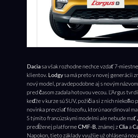
Dacia
sa však rozhodne nechce vzdať 7-miestne
klientov.
Lodgy
sa má preto v novej generácii z
nový model, pravdepodobne aj s novým názvom.
pred časom zadala hotovou vecou. L'Argus tvrdí
keďže v kurze sú SUV, požičia si z nich niekoľko
novinka prevziať filozofiu, ktorú naordinoval m
S týmito francúzskymi modelmi ale nebude mať
predĺženej platforme
CMF-B
, známej z
Clia
a
C
Napokon, tieto základy využije už ohlásená no