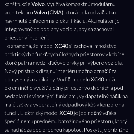
konštrukcie
Volvo
. Využíva kompaktnú modulárnu
architektúru
Volvo (CMA)
, ktorá bola od začiatku
navrhnutá ohľadom na elektrifikáciu. Akumulátor je
integrovaný do podlahy vozidla, aby sa zachoval
priestor v interiéri.
To znamená, že model
XC40
si zachoval množstvo
praktických a funkčných úložných priestorov v kabíne,
ktoré patria medzi kľúčové prvky pri výbere vozidla.
Nový prístup k dizajnu interiéru možno označiť za
dômyselný a radikálny. Vodiči modelu
XC40
môžu
okrem iného využiť úložný priestor vo dverách a pod
sedadlami s viacerými funkciami, vyklápateľný háčik na
malé tašky a vyberateľný odpadkový kôš v konzole na
tuneli. Elektrický model
XC40
je jedinečný vďaka
špeciálnemu prednému batožinového priestoru, ktorý
sa nachádza pod prednou kapotou. Poskytuje približne