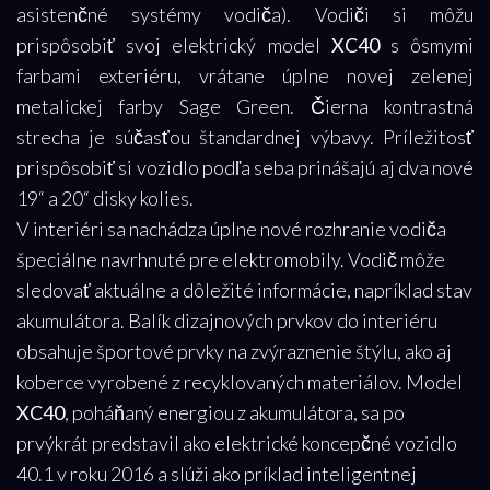
asistenčné systémy vodiča). Vodiči si môžu
prispôsobiť svoj elektrický model
XC40
s ôsmymi
farbami exteriéru, vrátane úplne novej zelenej
metalickej farby Sage Green. Čierna kontrastná
strecha je súčasťou štandardnej výbavy. Príležitosť
prispôsobiť si vozidlo podľa seba prinášajú aj dva nové
19“ a 20“ disky kolies.
V interiéri sa nachádza úplne nové rozhranie vodiča
špeciálne navrhnuté pre elektromobily. Vodič môže
sledovať aktuálne a dôležité informácie, napríklad stav
akumulátora. Balík dizajnových prvkov do interiéru
obsahuje športové prvky na zvýraznenie štýlu, ako aj
koberce vyrobené z recyklovaných materiálov. Model
XC40
, poháňaný energiou z akumulátora, sa po
prvýkrát predstavil ako elektrické koncepčné vozidlo
40.1 v roku 2016 a slúži ako príklad inteligentnej