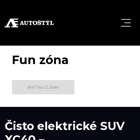
Fun zóna
SPÄŤ NA ČLÁNKY
Čisto elektrické SUV
XC40 –