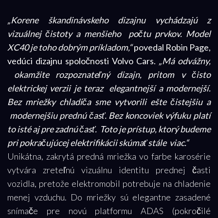
„Korene škandinávskeho dizajnu vychádzajú z
vizuálnej čistoty a menšieho počtu prvkov. Model
XC40 je toho dobrým príkladom,“
povedal Robin Page,
vedúci dizajnu spoločnosti Volvo Cars.
„Má odvážny,
okamžite rozpoznateľný dizajn, pritom v čisto
elektrickej verzii je teraz elegantnejší a modernejší.
Bez mriežky chladiča sme vytvorili ešte čistejšiu a
modernejšiu prednú časť. Bez koncoviek výfuku platí
to isté aj pre zadnú časť. Toto je prístup, ktorý budeme
pri pokračujúcej elektrifikácii skúmať stále viac.“
Unikátna, zakrytá predná mriežka vo farbe karosérie
vytvára zreteľnú vizuálnu identitu prednej časti
vozidla, pretože elektromobil potrebuje na chladenie
menej vzduchu. Do mriežky sú elegantne zasadené
snímače pre novú platformu ADAS (pokročilé