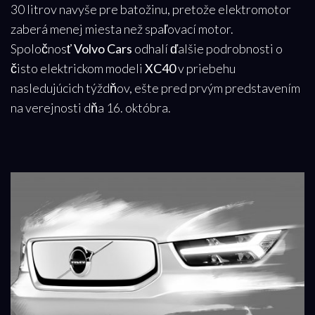
30 litrov navyše pre batožinu, pretože elektromotor
zaberá menej miesta než spaľovací motor.
Spoločnosť
Volvo Cars
odhalí ďalšie podrobnosti o
čisto elektrickom modeli
XC40
v priebehu
nasledujúcich týždňov, ešte pred prvým predstavením
na verejnosti dňa 16. októbra.