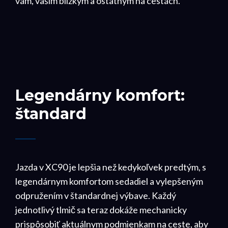
vám, vašim blízkym a ostatným na cestách.
Legendárny komfort:
štandard
Jazda v XC90 je lepšia než kedykoľvek predtým, s
legendárnym komfortom sedadiel a vylepšeným
odpružením v štandardnej výbave. Každý
jednotlivý tlmič sa teraz dokáže mechanicky
prispôsobiť aktuálnym podmienkam na ceste, aby