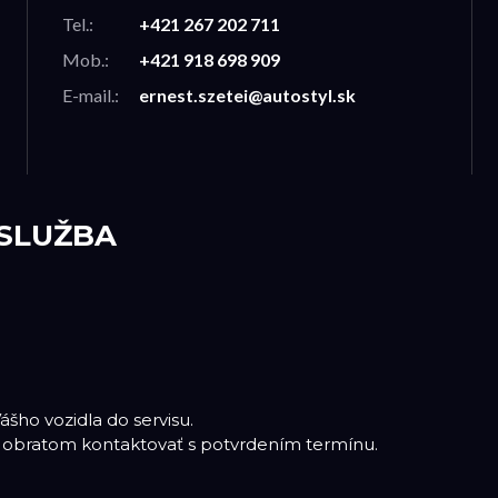
Tel.:
+421 267 202 711
Mob.:
+421 918 698 909
E-mail.:
ernest.szetei@autostyl.sk
 SLUŽBA
šho vozidla do servisu.
 obratom kontaktovať s potvrdením termínu.