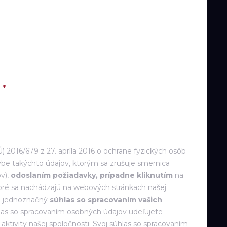
15:00
15:15
15:30
15:45
16:00
 2016/679 z 27. apríla 2016 o ochrane fyzických osôb
be takýchto údajov, ktorým sa zrušuje smernica
v),
odoslaním požiadavky, prípadne kliknutím
na
toré sa nachádzajú na webových stránkach našej
 a jednoznačný
súhlas so spracovaním vašich
las so spracovaním osobných údajov udeľujete
ktivity našej spoločnosti. Svoj súhlas so spracovaním