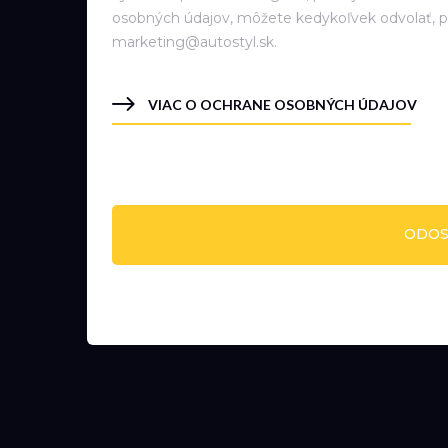
osobných údajov, môžete kedykoľvek odvolať, p
marketing@autostyl.sk.
VIAC O OCHRANE OSOBNÝCH ÚDAJOV