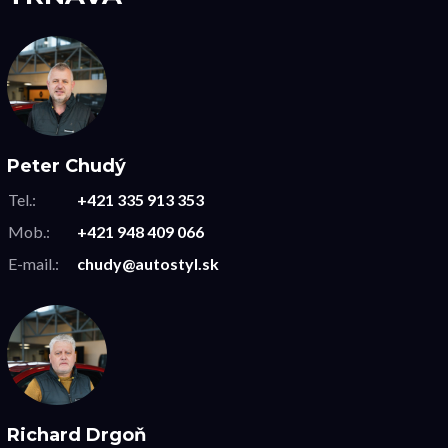
Peter Chudý
Tel.:
+421 335 913 353
Mob.:
+421 948 409 066
E-mail.:
chudy@autostyl.sk
Richard Drgoň