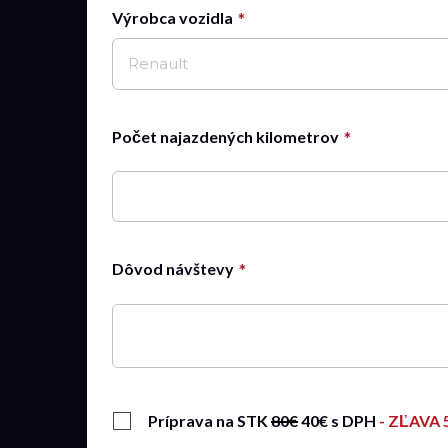
Výrobca vozidla
31
1
2
3
4
5
6
Renault
dnes
zavrieť
Počet najazdených kilometrov
Dôvod návštevy
Príprava na STK
80€
40€ s DPH
- ZĽAVA