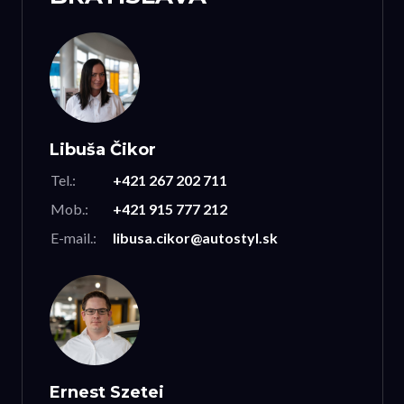
Libuša Čikor
Tel.:
+421 267 202 711
Mob.:
+421 915 777 212
E-mail.:
libusa.cikor@autostyl.sk
Ernest Szetei