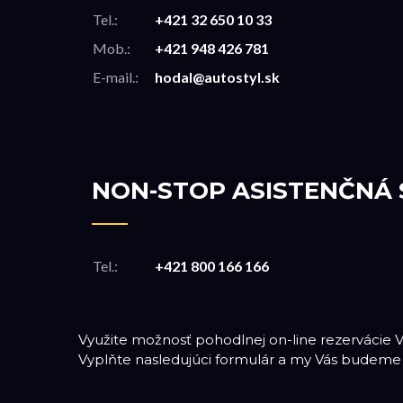
Tel.:
+421 32 650 10 33
Mob.:
+421 948 426 781
E-mail.:
hodal@autostyl.sk
NON-STOP ASISTENČNÁ
Tel.:
+421 800 166 166
Využite možnosť pohodlnej on-line rezervácie Vá
Vyplňte nasledujúci formulár a my Vás budeme