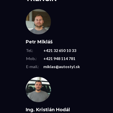
Petr Mikláš
Tel.:
+421 32 650 10 33
Mob.:
+421 948 114 781
E-mail.:
miklas@autostyl.sk
Ing. Kristián Hodál