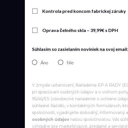
Kontrola pred koncom fabrickej záruky
Oprava čelného skla – 39,99€ s DPH
Súhlasím so zasielaním noviniek na svoj email:
Áno
Nie
V zmysle ustanovení, Nariadenia EP A RADY (EÚ)
pri spracúvaní osobných údajov a o voľnom pohy
95/46/ES (všeobecné nariadenie o ochrane údajo
súhlasné tlačidlo, v kontaktných formulároch, k
spoločnosti, vyjadrujete slobodný, informovaný
osobných údajov
našou spoločnosťou. Váš súh
výhradne pre marketingové, predajné a servisné a