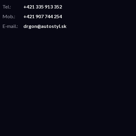
Tel.:
+421 335 913 352
Mob.:
+421 907 744 254
E-mail.:
drgon@autostyl.sk