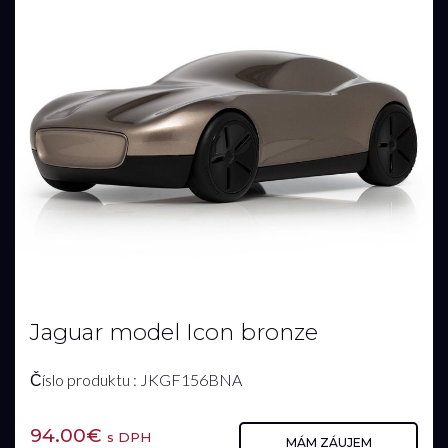
Jaguar model Icon bronze
Číslo produktu : JKGF156BNA
94.00€
s DPH
MÁM ZÁUJEM