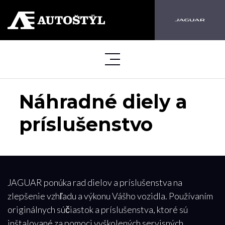
Náhradné diely a
príslušenstvo
JAGUAR ponúka rad dielov a príslušenstva na
zlepšenie vzhľadu a výkonu Vášho vozidla. Používaním
originálnych súčiastok a príslušenstva, ktoré sú
inštalované za pomoci vyškolených servisných