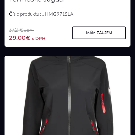
Číslo produktu : JHMG971SLA
37.21€
s DPH
MÁM ZÁUJEM
29.00€
s DPH