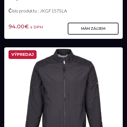
Číslo produktu : JKGF157SLA
94.00€
s DPH
MÁM ZÁUJEM
VÝPREDAJ