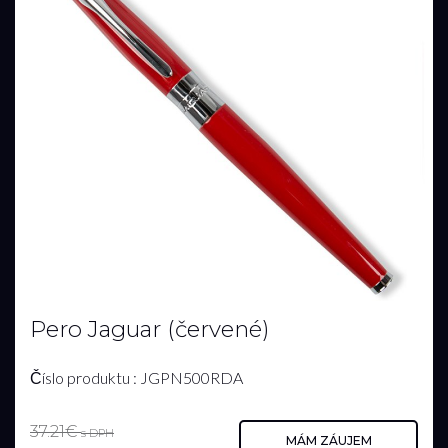
Pero Jaguar (červené)
Číslo produktu : JGPN500RDA
37.21€
s DPH
MÁM ZÁUJEM