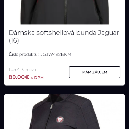
Dámska softshellová bunda Jaguar
(16)
Číslo produktu : JGJW482BKM
105.41€
s DPH
MÁM ZÁUJEM
89.00€
s DPH