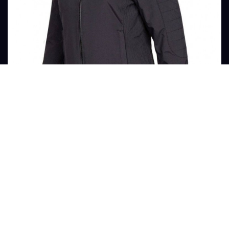
Dámska bunda pre vodičky Jaguar
(14)
Číslo produktu : JGJW483BKL
117.83€
s DPH
MÁM ZÁUJEM
99.00€
s DPH