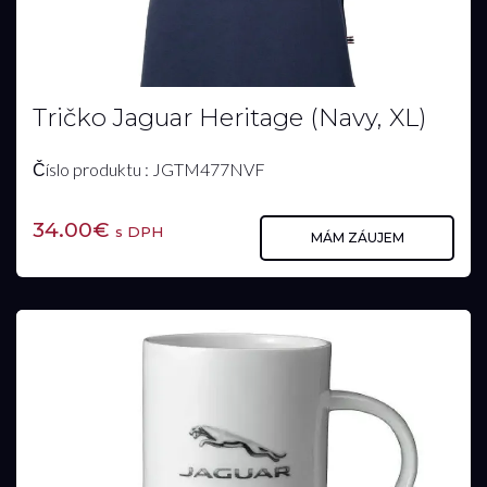
Tričko Jaguar Heritage (Navy, XL)
Číslo produktu : JGTM477NVF
34.00€
s DPH
MÁM ZÁUJEM