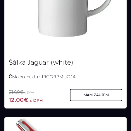
Šálka Jaguar (white)
Číslo produktu : JRCORPMUG14
21.09€
s DPH
MÁM ZÁUJEM
12.00€
s DPH