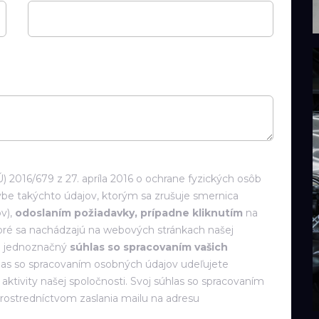
 2016/679 z 27. apríla 2016 o ochrane fyzických osôb
be takýchto údajov, ktorým sa zrušuje smernica
v),
odoslaním požiadavky, prípadne kliknutím
na
toré sa nachádzajú na webových stránkach našej
 a jednoznačný
súhlas so spracovaním vašich
las so spracovaním osobných údajov udeľujete
ktivity našej spoločnosti. Svoj súhlas so spracovaním
rostredníctvom zaslania mailu na adresu