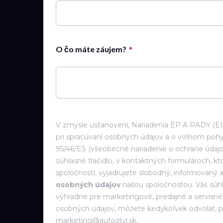
O čo máte záujem?
V zmysle ustanovení, Nariadenia EP A RADY (EÚ)
pri spracúvaní osobných údajov a o voľnom pohy
95/46/ES (všeobecné nariadenie o ochrane údajo
súhlasné tlačidlo, v kontaktných formulároch, k
spoločnosti, vyjadrujete slobodný, informovaný
osobných údajov
našou spoločnosťou. Váš súh
výhradne pre marketingové, predajné a servisné a
osobných údajov, môžete kedykoľvek odvolať, p
marketing@autostyl.sk.