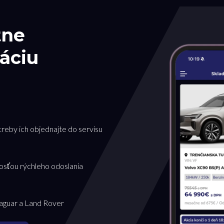
tne
áciu
treby ich objednajte do servisu
osťou rýchleho odoslania
Jaguar a Land Rover