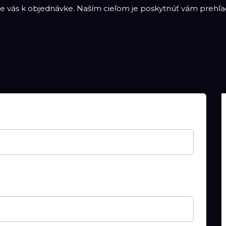
 vás k objednávke. Naším cieľom je poskytnúť vám prehľad