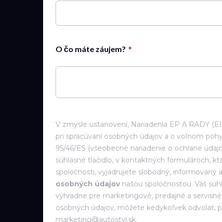
O čo máte záujem?
V zmysle ustanovení, Nariadenia EP A RADY (EÚ)
pri spracúvaní osobných údajov a o voľnom pohy
95/46/ES (všeobecné nariadenie o ochrane údajo
súhlasné tlačidlo, v kontaktných formulároch, k
spoločnosti, vyjadrujete slobodný, informovaný
osobných údajov
našou spoločnosťou. Váš súh
výhradne pre marketingové, predajné a servisné a
osobných údajov, môžete kedykoľvek odvolať, p
marketing@autostyl.sk.