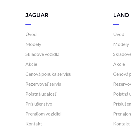
JAGUAR
LAND
Úvod
Úvod
Modely
Modely
Skladové vozidlá
Skladové
Akcie
Akcie
Cenová ponuka servisu
Cenová p
Rezervovať servis
Rezervov
Poistná udalosť
Poistná 
Príslušenstvo
Prísluše
Prenájom vozidiel
Prenájom
Kontakt
Kontakt