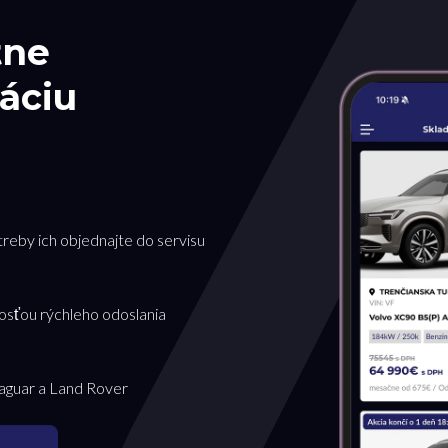
tne
áciu
treby ich objednajte do servisu
osťou rýchleho odoslania
Jaguar a Land Rover