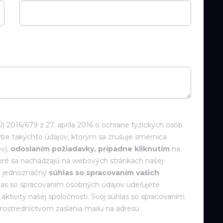
 2016/679 z 27. apríla 2016 o ochrane fyzických osôb
be takýchto údajov, ktorým sa zrušuje smernica
v),
odoslaním požiadavky, prípadne kliknutím
na
toré sa nachádzajú na webových stránkach našej
 a jednoznačný
súhlas so spracovaním vašich
las so spracovaním osobných údajov udeľujete
ktivity našej spoločnosti. Svoj súhlas so spracovaním
rostredníctvom zaslania mailu na adresu