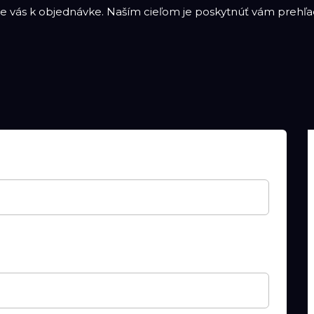
 vás k objednávke. Naším cieľom je poskytnúť vám prehľad