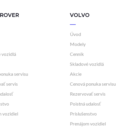
 ROVER
VOLVO
Úvod
Modely
 vozidlá
Cenník
Skladové vozidlá
onuka servisu
Akcie
ať servis
Cenová ponuka servisu
udalosť
Rezervovať servis
nstvo
Poistná udalosť
 vozidiel
Príslušenstvo
Prenájom vozidiel