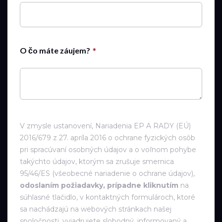
O čo máte záujem?
V zmysle ustanovení, Nariadenia EP A RADY (EÚ)
2016/679 z 27. apríla 2016 o ochrane fyzických osôb
pri spracúvaní osobných údajov a o voľnom pohybe
takýchto údajov, ktorým sa zrušuje smernica
95/46/ES (všeobecné nariadenie o ochrane údajov),
odoslaním požiadavky, prípadne kliknutím
na
súhlasné tlačidlo, v kontaktných formulároch, ktoré
sa nachádzajú na webových stránkach našej
spoločnosti, vyjadrujete slobodný, informovaný a