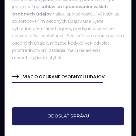
jednoznačný
súhlas so spracovaním vašich
osobných údajov
našou spoločnosťou. Váš súhlas
so spracovaním osobných údajov udeľujete
výhradne pre marketingové, predajné a servisné
aktivity našej spoločnosti. Svoj súhlas so spracovaním
osobných údajov, môžete kedykoľvek odvolať,
prostredníctvom zaslania mailu na adresu
marketing@autostyl.sk.
VIAC O OCHRANE OSOBNÝCH ÚDAJOV