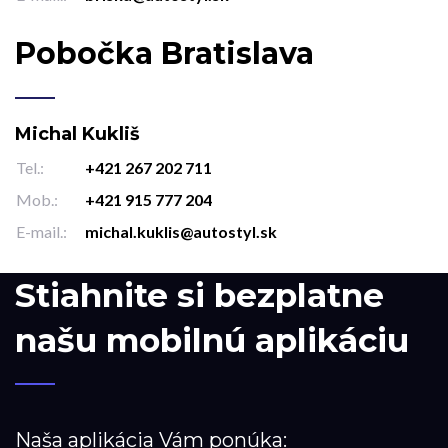
Pobočka Bratislava
Michal Kukliš
Tel.:
+421 267 202 711
Mob.:
+421 915 777 204
E-mail.:
michal.kuklis@autostyl.sk
Stiahnite si bezplatne
našu mobilnú aplikáciu
Naša aplikácia Vám ponúka: