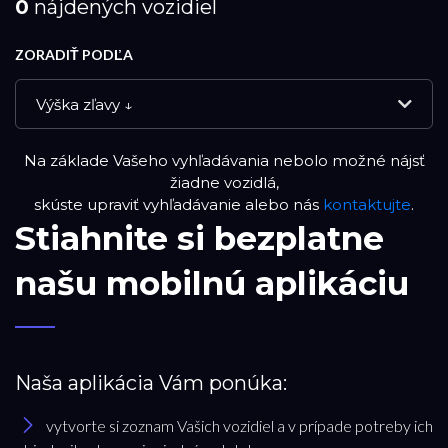
0
nájdených vozidiel
ZORADIŤ PODĽA
Výška zľavy ↓
Na základe Vašeho vyhľadávania nebolo možné nájsť
NOVÉ VOZIDLÁ
žiadne vozidlá,
skúste upraviť vyhľadávanie alebo nás
kontaktujte
.
Stiahnite si bezplatne
DEMO VOZIDLÁ
našu mobilnú aplikáciu
APPROVED VOZIDLÁ
PREVERENÉ JAZDENÉ VOZIDLÁ
Naša aplikácia Vám ponúka:
RESET FILTRA
vytvorte si zoznam Vašich vozidiel a v prípade potreby ich