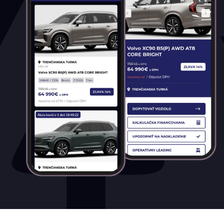
všetky
Palivo
Benzín
Benzín+LPG
Diesel
Elektromobil
Hybrid
Mild hybrid benzín
Mild hybrid diesel
Plugin hybrid
Prevodovka