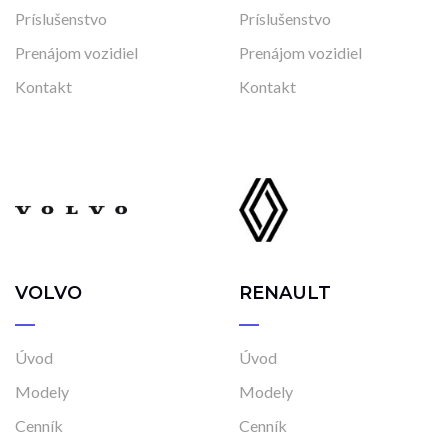
Stav
Príslušenstvo
Príslušenstvo
Na ceste
Prenájom vozidiel
Prenájom vozidiel
Skladom
Kontakt
Kontakt
Vo výrobe
Vo výrobe, s možnosťou meniť konfiguráciu
VOLVO
RENAULT
Úvod
Úvod
Modely
Modely
Cenník
Cenník