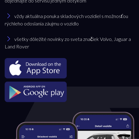
objednajte do servisu jedným dotykom
Značka
vždy aktuálna ponuka skladových vozidiel s možnosťou
rýchleho odoslania záujmu o vozidlo
Jaguar
všetky dôležité novinky zo sveta značiek Volvo, Jaguar a
Land Rover
Model
všetky
Pobočka
Bratislava
Trenčianska Turná
Trnava
Akciová ponuka