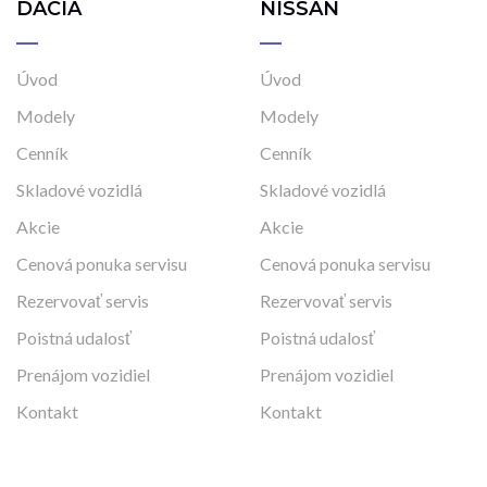
DACIA
NISSAN
Úvod
Úvod
Modely
Modely
Cenník
Cenník
Skladové vozidlá
Skladové vozidlá
Akcie
Akcie
Cenová ponuka servisu
Cenová ponuka servisu
Rezervovať servis
Rezervovať servis
Poistná udalosť
Poistná udalosť
Prenájom vozidiel
Prenájom vozidiel
Kontakt
Kontakt