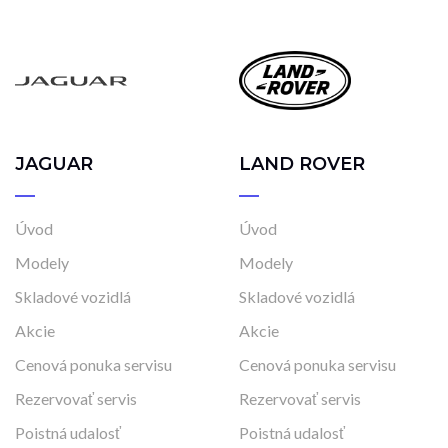
Automatická
Automatická – bezstupňová
Manuálna
Najazdené kilometre
0 km
205 000 km
JAGUAR
LAND ROVER
Úvod
Úvod
Rok výroby
Modely
Modely
2018
2023
Skladové vozidlá
Skladové vozidlá
Akcie
Akcie
Cena
Cenová ponuka servisu
Cenová ponuka servisu
17 490 €
44 990 €
Rezervovať servis
Rezervovať servis
Poistná udalosť
Poistná udalosť