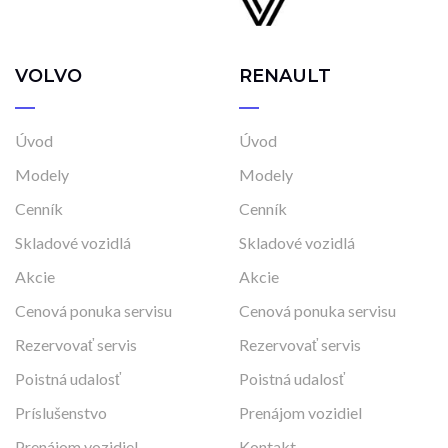
VOLVO
RENAULT
Úvod
Úvod
Modely
Modely
Cenník
Cenník
Skladové vozidlá
Skladové vozidlá
Akcie
Akcie
Cenová ponuka servisu
Cenová ponuka servisu
Rezervovať servis
Rezervovať servis
Poistná udalosť
Poistná udalosť
Príslušenstvo
Prenájom vozidiel
Prenájom vozidiel
Kontakt