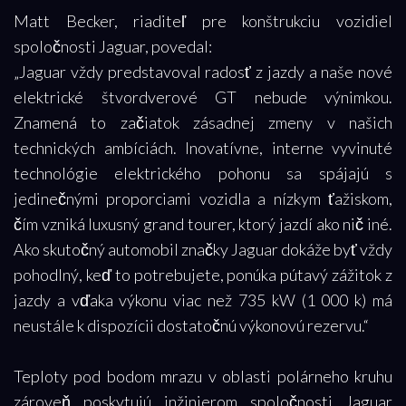
Matt Becker, riaditeľ pre konštrukciu vozidiel
spoločnosti Jaguar, povedal:
„Jaguar vždy predstavoval radosť z jazdy a naše nové
elektrické štvordverové GT nebude výnimkou.
Znamená to začiatok zásadnej zmeny v našich
technických ambíciách. Inovatívne, interne vyvinuté
technológie elektrického pohonu sa spájajú s
jedinečnými proporciami vozidla a nízkym ťažiskom,
čím vzniká luxusný grand tourer, ktorý jazdí ako nič iné.
Ako skutočný automobil značky Jaguar dokáže byť vždy
pohodlný, keď to potrebujete, ponúka pútavý zážitok z
jazdy a vďaka výkonu viac než 735 kW (1 000 k) má
neustále k dispozícii dostatočnú výkonovú rezervu.“
Teploty pod bodom mrazu v oblasti polárneho kruhu
zároveň poskytujú inžinierom spoločnosti Jaguar