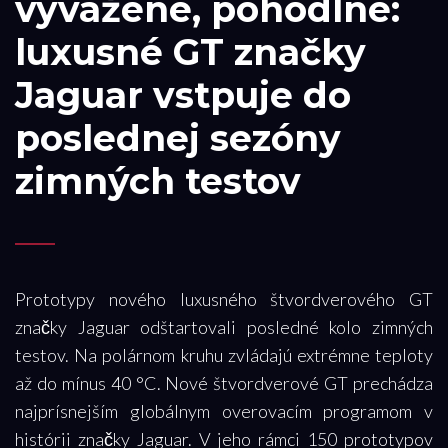
vyvážené, pohodlné:
luxusné GT značky
Jaguar vstpuje do
poslednej sezóny
zimných testov
Prototypy nového luxusného štvordverového GT
značky Jaguar odštartovali posledné kolo zimných
testov. Na polárnom kruhu zvládajú extrémne teploty
až do mínus 40 °C. Nové štvordverové GT prechádza
najprísnejším globálnym overovacím programom v
histórii značky Jaguar. V jeho rámci 150 prototypov