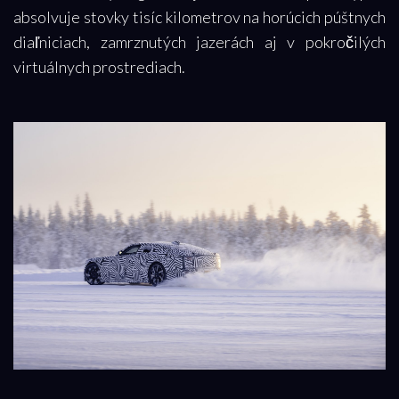
absolvuje stovky tisíc kilometrov na horúcich púštnych
diaľniciach, zamrznutých jazerách aj v pokročilých
virtuálnych prostrediach.