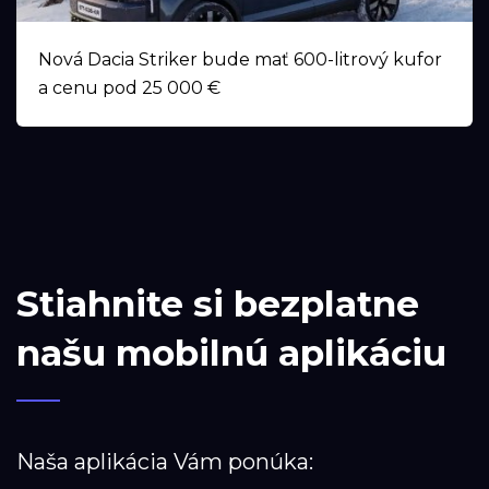
Nová Dacia Striker bude mať 600-litrový kufor
a cenu pod 25 000 €
Stiahnite si bezplatne
našu mobilnú aplikáciu
Naša aplikácia Vám ponúka: