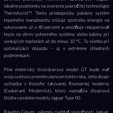
ideálne podmienky na overenie pokročilej technológie
ThermAssist™. Tento priekopnícky palubný systém
tepelného manažmentu znižuje spotrebu energie na
vykurovanie až o 40 percent a umožňuje rekuperovať
teplo na ohrev pohonného systému alebo kabíny pri
vonkajších teplotách až do mínus 10 °C. To všetko pri
optimalizácii dojazdu – aj v extrémne chladných
podmienkach.
Plne elektrický štvordverový model GT bude mať
svoju svetovú premiéru koncom tohto roka. Jeho dizajn
vychádza z filozofie takzvanej Rozmarnej moderny
(Exuberant Modernist), ktorú naznačila dizajnová
štúdia v podobe modelu Jaguar Type 00.
Rawdon Glover, výkonný riaditeľ spoločnosti Jaguar,