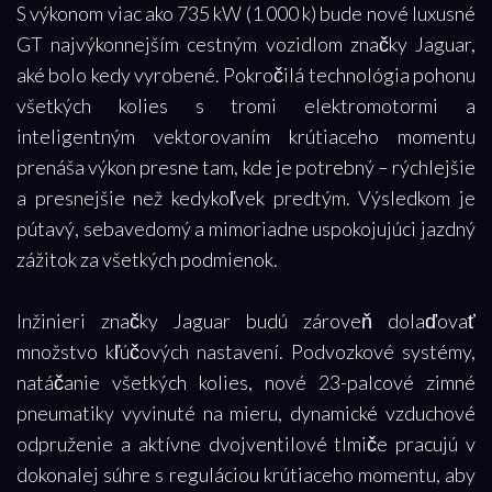
S výkonom viac ako 735 kW (1 000 k) bude nové luxusné
GT najvýkonnejším cestným vozidlom značky Jaguar,
aké bolo kedy vyrobené. Pokročilá technológia pohonu
všetkých kolies s tromi elektromotormi a
inteligentným vektorovaním krútiaceho momentu
prenáša výkon presne tam, kde je potrebný – rýchlejšie
a presnejšie než kedykoľvek predtým. Výsledkom je
pútavý, sebavedomý a mimoriadne uspokojujúci jazdný
zážitok za všetkých podmienok.
Inžinieri značky Jaguar budú zároveň dolaďovať
množstvo kľúčových nastavení. Podvozkové systémy,
natáčanie všetkých kolies, nové 23-palcové zimné
pneumatiky vyvinuté na mieru, dynamické vzduchové
odpruženie a aktívne dvojventilové tlmiče pracujú v
dokonalej súhre s reguláciou krútiaceho momentu, aby