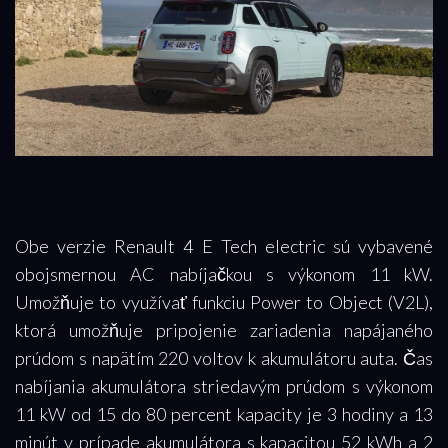
Obe verzie Renault 4 E Tech electric sú vybavené
obojsmernou AC nabíjačkou s výkonom 11 kW.
Umožňuje to využívať funkciu Power to Object (V2L),
ktorá umožňuje pripojenie zariadenia napájaného
prúdom s napätím 220 voltov k akumulátoru auta. Čas
nabíjania akumulátora striedavým prúdom s výkonom
11 kW od 15 do 80 percent kapacity je 3 hodiny a 13
minút v prípade akumulátora s kapacitou 52 kWh a 2