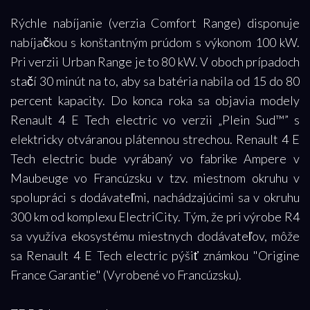
Rýchle nabíjanie (verzia Comfort Range) disponuje
nabíjačkou s konštantným prúdom s výkonom 100 kW.
Pri verzii Urban Range je to 80 kW. V oboch prípadoch
stačí 30 minút na to, aby sa batéria nabila od 15 do 80
percent kapacity. Do konca roka sa objavia modely
Renault 4 E Tech electric vo verzii „Plein Sud™” s
elektricky otváranou plátennou strechou. Renault 4 E
Tech electric bude vyrábaný vo fabrike Ampere v
Maubeuge vo Francúzsku v tzv. miestnom okruhu v
spolupráci s dodávateľmi, nachádzajúcimi sa v okruhu
300 km od komplexu ElectriCity. Tým, že pri výrobe R4
sa využíva ekosystému miestnych dodávateľov, môže
sa Renault 4 E Tech electric pýšiť známkou "Origine
France Garantie" (Vyrobené vo Francúzsku).