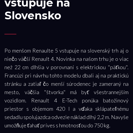
vstupuje na
Slovensko
Po menšom Renaulte 5 vstupuje na slovenský trh aj o
niečo väčší Renault 4. Novinka na našom trhu je o viac
než 22 cm dlhšia v porovnaní s elektrickou "päťkou".
Francúzi pri návrhu tohto modelu dbali aj na praktickú
stránku a zatiaľ čo menší súrodenec je zameraný na
mesto, väčšia "štvorka" má byť všestrannejším
vozidlom. Renault 4 E-Tech ponúka batožinový
priestor s objemom 420 l a vďaka sklápateľnému
sedadlu spolujazdca odvezie náklad dlhý 2,2 m. Navyše
umožňuje ťahať príves s hmotnosťou do 750 kg.