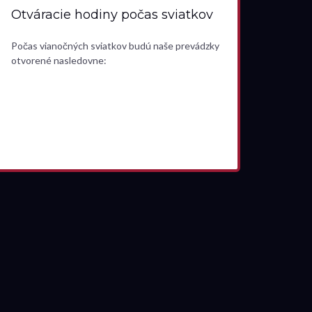
Otváracie hodiny počas sviatkov
Počas vianočných sviatkov budú naše prevádzky
otvorené nasledovne: