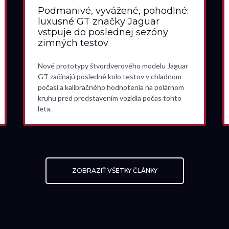
Podmanivé, vyvážené, pohodlné:
luxusné GT značky Jaguar
vstpuje do poslednej sezóny
zimných testov
Nové prototypy štvordverového modelu Jaguar
GT začínajú posledné kolo testov v chladnom
počasí a kalibračného hodnotenia na polárnom
kruhu pred predstavením vozidla počas tohto
leta.
ZOBRAZIŤ VŠETKY ČLÁNKY