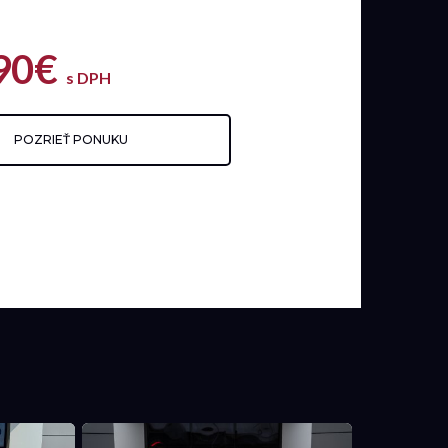
90€
s DPH
POZRIEŤ PONUKU