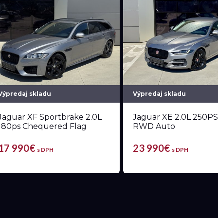
Výpredaj skladu
Výpredaj skladu
Jaguar XF Sportbrake 2.0L
Jaguar XE 2.0L 250PS
180ps Chequered Flag
RWD Auto
17 990€
23 990€
s DPH
s DPH