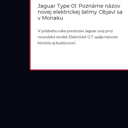
Jaguar Type 01: Poznáme názov
novej elektrickej šelmy. Objaví sa
v Monaku
V priebehu roka predstaví Jaguar svoj prvý
novodobý model. Elektrické GT spája názvom
históriu aj budúcnosť.