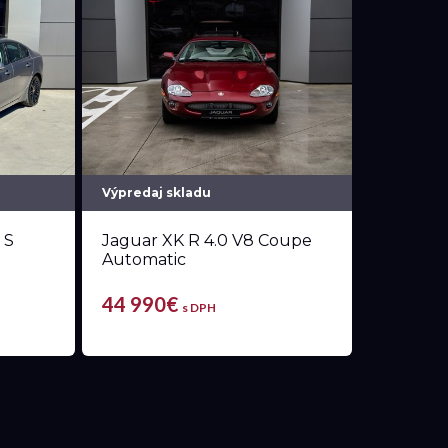
Výpredaj skladu
 S
Jaguar XK R 4.0 V8 Coupe
Automatic
44 990€
s DPH