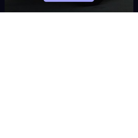
ĎALŠIE AKCIE
Stiahnite si bezplatne
našu mobilnú aplikáciu
Naša aplikácia Vám ponúka:
vytvorte si zoznam Vašich vozidiel a v prípade potreby ich
objednajte do servisu jedným dotykom