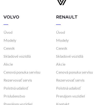
VOLVO
RENAULT
Úvod
Úvod
Modely
Modely
Cenník
Cenník
Skladové vozidlá
Skladové vozidlá
Akcie
Akcie
Cenová ponuka servisu
Cenová ponuka servisu
Rezervovať servis
Rezervovať servis
Poistná udalosť
Poistná udalosť
Príslušenstvo
Prenájom vozidiel
Prenájom vozidiel
Kontakt