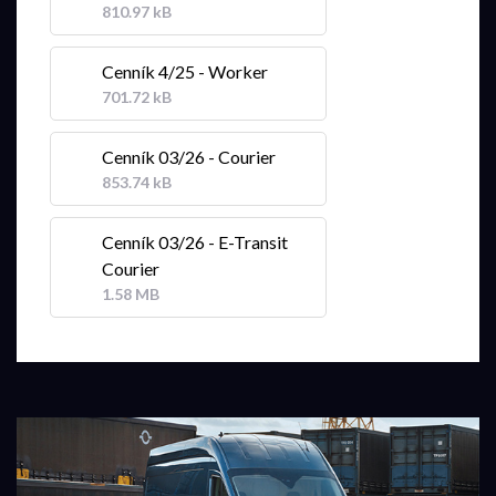
810.97 kB
Cenník 4/25 - Worker
701.72 kB
Cenník 03/26 - Courier
853.74 kB
Cenník 03/26 - E-Transit
Courier
1.58 MB