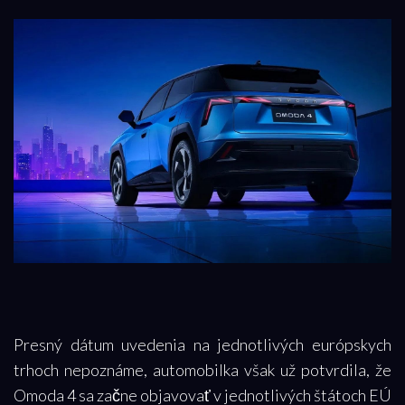
Presný dátum uvedenia na jednotlivých európskych
trhoch nepoznáme, automobilka však už potvrdila, že
Omoda 4 sa začne objavovať v jednotlivých štátoch EÚ