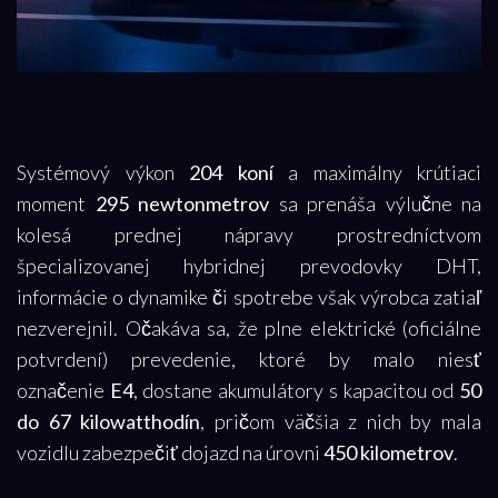
Systémový výkon
204 koní
a maximálny krútiaci
moment
295 newtonmetrov
sa prenáša výlučne na
kolesá prednej nápravy prostredníctvom
špecializovanej hybridnej prevodovky DHT,
informácie o dynamike či spotrebe však výrobca zatiaľ
nezverejnil. Očakáva sa, že plne elektrické (oficiálne
potvrdení) prevedenie, ktoré by malo niesť
označenie
E4
, dostane akumulátory s kapacitou od
50
do 67 kilowatthodín
, pričom väčšia z nich by mala
vozidlu zabezpečiť dojazd na úrovni
450 kilometrov
.