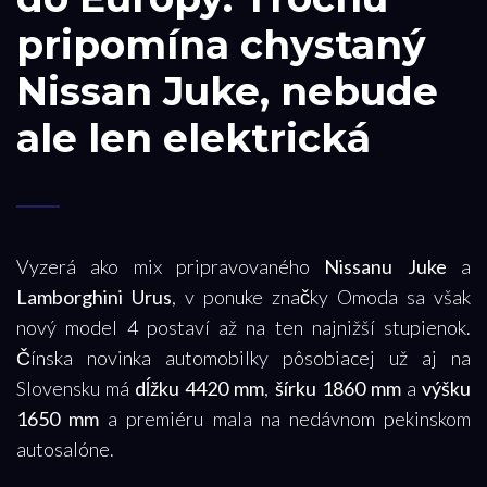
pripomína chystaný
Nissan Juke, nebude
ale len elektrická
Vyzerá ako mix pripravovaného
Nissanu Juke
a
Lamborghini Urus
, v ponuke značky Omoda sa však
nový model 4 postaví až na ten najnižší stupienok.
Čínska novinka automobilky pôsobiacej už aj na
Slovensku má
dĺžku 4420 mm
,
šírku 1860 mm
a
výšku
1650 mm
a premiéru mala na nedávnom pekinskom
autosalóne.