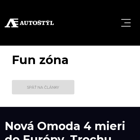
Fun zóna
SPÄŤ NA ČLÁNKY
Nová Omoda 4 mieri
do Európy. Trochu