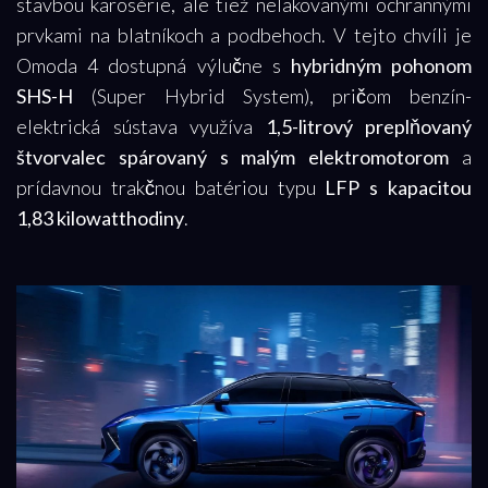
stavbou karosérie, ale tiež nelakovanými ochrannými
prvkami na blatníkoch a podbehoch. V tejto chvíli je
Omoda 4 dostupná výlučne s
hybridným pohonom
SHS-H
(Super Hybrid System), pričom benzín-
elektrická sústava využíva
1,5-litrový preplňovaný
štvorvalec spárovaný s malým elektromotorom
a
prídavnou trakčnou batériou typu
LFP s kapacitou
1,83 kilowatthodiny
.