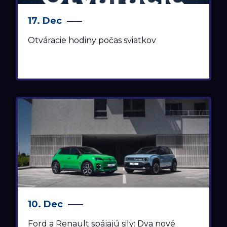
17. Dec
Otváracie hodiny počas sviatkov
10. Dec
Ford a Renault spájajú sily: Dva nové