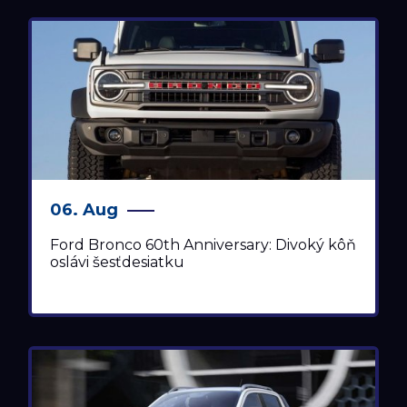
06. Aug
Ford Bronco 60th Anniversary: Divoký kôň
oslávi šesťdesiatku