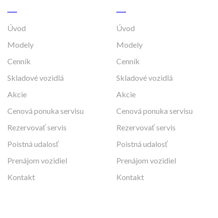
Úvod
Úvod
Modely
Modely
Cenník
Cenník
Skladové vozidlá
Skladové vozidlá
Akcie
Akcie
Cenová ponuka servisu
Cenová ponuka servisu
Rezervovať servis
Rezervovať servis
Poistná udalosť
Poistná udalosť
Prenájom vozidiel
Prenájom vozidiel
Kontakt
Kontakt