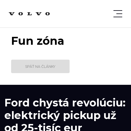
Fun zóna
SPÄŤ NA ČLÁNKY
Ford chystá revolúciu:
elektrický pickup už
od 25-tisíc eur