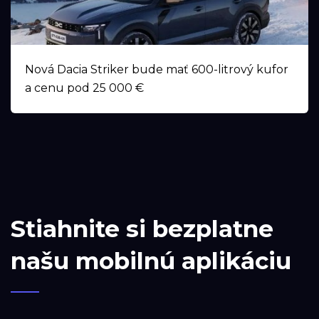
Nová Dacia Striker bude mať 600-litrový kufor
a cenu pod 25 000 €
Stiahnite si bezplatne
našu mobilnú aplikáciu