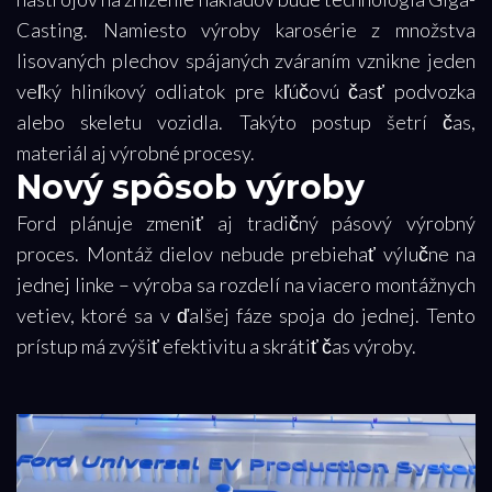
Casting. Namiesto výroby karosérie z množstva
lisovaných plechov spájaných zváraním vznikne jeden
veľký hliníkový odliatok pre kľúčovú časť podvozka
alebo skeletu vozidla. Takýto postup šetrí čas,
materiál aj výrobné procesy.
Nový spôsob výroby
Ford plánuje zmeniť aj tradičný pásový výrobný
proces. Montáž dielov nebude prebiehať výlučne na
jednej linke – výroba sa rozdelí na viacero montážnych
vetiev, ktoré sa v ďalšej fáze spoja do jednej. Tento
prístup má zvýšiť efektivitu a skrátiť čas výroby.